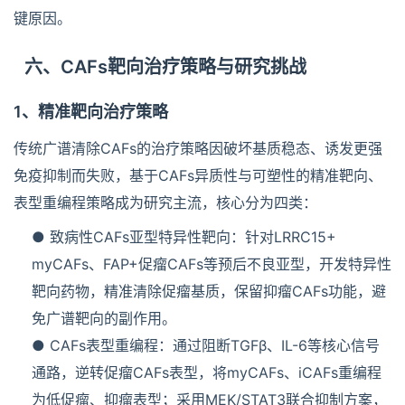
键原因。
六、CAFs靶向治疗策略与研究挑战
1、精准靶向治疗策略
传统广谱清除CAFs的治疗策略因破坏基质稳态、诱发更强
免疫抑制而失败，基于CAFs异质性与可塑性的精准靶向、
表型重编程策略成为研究主流，核心分为四类：
● 致病性CAFs亚型特异性靶向：针对LRRC15+
myCAFs、FAP+促瘤CAFs等预后不良亚型，开发特异性
靶向药物，精准清除促瘤基质，保留抑瘤CAFs功能，避
免广谱靶向的副作用。
● CAFs表型重编程：通过阻断TGFβ、IL-6等核心信号
通路，逆转促瘤CAFs表型，将myCAFs、iCAFs重编程
为低促瘤、抑瘤表型；采用MEK/STAT3联合抑制方案，