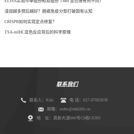
更强吸附！
ELISA实验中单组份和双组份 TMB 显色液有何不同？
浸润越多预后越好？肠癌免疫分型打破固有认知
CRISPR如何实现定点修复？
TSA-mIHC显色反应背后的科学原理
联系我们
联系人：Kiki
电 话：027-87002838
邮箱：order@enkilife.cn
地 址：高新大道666号C6栋C6305