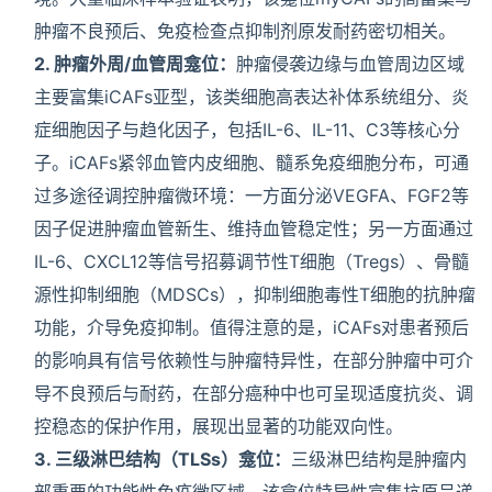
肿瘤不良预后、免疫检查点抑制剂原发耐药密切相关。
2. 肿瘤外周/血管周龛位：
肿瘤侵袭边缘与血管周边区域
主要富集iCAFs亚型，该类细胞高表达补体系统组分、炎
症细胞因子与趋化因子，包括IL-6、IL-11、C3等核心分
子。iCAFs紧邻血管内皮细胞、髓系免疫细胞分布，可通
过多途径调控肿瘤微环境：一方面分泌VEGFA、FGF2等
因子促进肿瘤血管新生、维持血管稳定性；另一方面通过
IL-6、CXCL12等信号招募调节性T细胞（Tregs）、骨髓
源性抑制细胞（MDSCs），抑制细胞毒性T细胞的抗肿瘤
功能，介导免疫抑制。值得注意的是，iCAFs对患者预后
的影响具有信号依赖性与肿瘤特异性，在部分肿瘤中可介
导不良预后与耐药，在部分癌种中也可呈现适度抗炎、调
控稳态的保护作用，展现出显著的功能双向性。
3. 三级淋巴结构（TLSs）龛位：
三级淋巴结构是肿瘤内
部重要的功能性免疫微区域，该龛位特异性富集抗原呈递