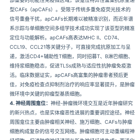
型CAFs（apCAFs）。受限于传统多重免疫荧光技术的
信号重叠干扰，apCAFs长期难以被精准识别，而近年谱
系示踪与单细胞空间多组学技术成功实现了该亚型的精准
定位与功能解析。apCAFs高表达MHC II、CD74、
CCL19、CCL21等关键分子，可直接完成抗原加工与呈
递，激活CD4+辅助性T细胞，同时招募T、B淋巴细胞、
维持浆细胞稳态，促进TLSs成熟与适应性抗肿瘤免疫激
活。临床数据证实，apCAFs高富集的肿瘤患者预后更
佳，对免疫检查点抑制剂治疗的响应率显著提升，是肿瘤
微环境中关键的抑瘤型基质细胞。
4. 神经周围龛位：
神经-肿瘤微环境交互是近年肿瘤研究
的新兴热点，也是实体瘤恶性进展的重要调控途径。神经
周围龛位主要由肿瘤相关神经、施万细胞、CAFs与肿瘤
细胞构成复杂的信号交互网络。肿瘤细胞可主动重编程神