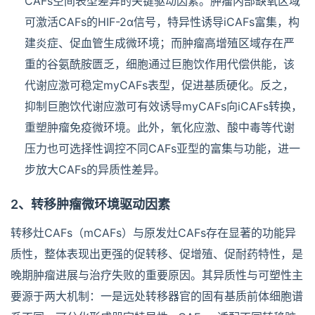
CAFs空间表型差异的关键驱动因素。肿瘤内部缺氧区域
可激活CAFs的HIF-2α信号，特异性诱导iCAFs富集，构
建炎症、促血管生成微环境；而肿瘤高增殖区域存在严
重的谷氨酰胺匮乏，细胞通过巨胞饮作用代偿供能，该
代谢应激可稳定myCAFs表型，促进基质硬化。反之，
抑制巨胞饮代谢应激可有效诱导myCAFs向iCAFs转换，
重塑肿瘤免疫微环境。此外，氧化应激、酸中毒等代谢
压力也可选择性调控不同CAFs亚型的富集与功能，进一
步放大CAFs的异质性差异。
2、转移肿瘤微环境驱动因素
转移灶CAFs（mCAFs）与原发灶CAFs存在显著的功能异
质性，整体表现出更强的促转移、促增殖、促耐药特性，是
晚期肿瘤进展与治疗失败的重要原因。其异质性与可塑性主
要源于两大机制：一是远处转移器官的固有基质前体细胞谱