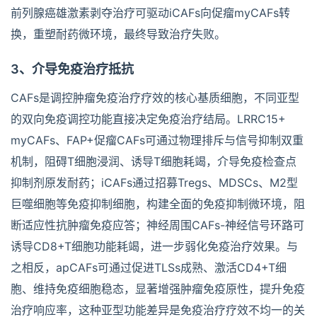
前列腺癌雄激素剥夺治疗可驱动iCAFs向促瘤myCAFs转
换，重塑耐药微环境，最终导致治疗失败。
3、介导免疫治疗抵抗
CAFs是调控肿瘤免疫治疗疗效的核心基质细胞，不同亚型
的双向免疫调控功能直接决定免疫治疗结局。LRRC15+
myCAFs、FAP+促瘤CAFs可通过物理排斥与信号抑制双重
机制，阻碍T细胞浸润、诱导T细胞耗竭，介导免疫检查点
抑制剂原发耐药；iCAFs通过招募Tregs、MDSCs、M2型
巨噬细胞等免疫抑制细胞，构建全面的免疫抑制微环境，阻
断适应性抗肿瘤免疫应答；神经周围CAFs-神经信号环路可
诱导CD8+T细胞功能耗竭，进一步弱化免疫治疗效果。与
之相反，apCAFs可通过促进TLSs成熟、激活CD4+T细
胞、维持免疫细胞稳态，显著增强肿瘤免疫原性，提升免疫
治疗响应率，这种亚型功能差异是免疫治疗疗效不均一的关