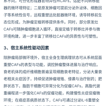
系不同，可分化形成器官特异性mCAFs，适配不同转移脏
器的微环境特征；二是原发肿瘤可提前分泌外泌体、细胞因
子等系统性信号，远程重塑远处脏器微环境，诱导转移前生
态位形成，为肿瘤定植转移提供条件。同时，部分原发灶
CAFs可随肿瘤细胞进入循环，直接定植于转移灶并参与微
环境构建，进一步丰富了转移灶CAFs的异质性与可塑性。
3、宿主系统性驱动因素
除肿瘤局部微环境外，宿主全身生理病理状态可从系统层面
重塑CAFs的表型与功能，调控肿瘤整体进展与治疗响应。
衰老机体的成纤维细胞普遍呈现细胞衰老特征，分泌大量衰
老相关炎症因子，持续促进肿瘤增殖、侵袭与治疗耐药；肥
胖状态下，脂肪干细胞可异常分化为促瘤CAFs，高脂代谢
重编程进一步强化CAFs的促瘤功能，构建慢性炎症促瘤微
环境；在癌症恶病质状态下，CAFs可通过分泌IL-6重塑全