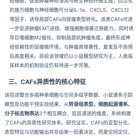
经细胞，促进肿瘤神经浸润与新生神经纤维生成；而活化
的施万细胞与神经细胞可分泌IL-1α、CXCL5、CXCL12
等因子，诱导局部CAFs向促瘤表型转化。该类CAFs可进
一步促进肿瘤EMT进程、增强细胞侵袭迁移能力，同时诱
导巨噬细胞M2极化、抑制局部抗肿瘤免疫，最终形成神
经依赖性的促瘤微环境，与肿瘤高侵袭性、复发及不良预
后高度相关。目前该领域仍以小鼠模型研究为主，人类临
床样本的机制验证仍有待进一步完善。
三、CAFs异质性的核心特征
该综述整合多癌种单细胞与空间多组学数据、小鼠谱系示踪
模型及功能干预实验结果，从
转录组表型、细胞起源谱系、
分子标志物表达
3个相互耦合、层层递进的维度，系统构建
了CAFs的异质性研究体系。研究证实，CAFs的亚型分化、
表型特征与功能输出并非由单一因素决定，而是空间定位、