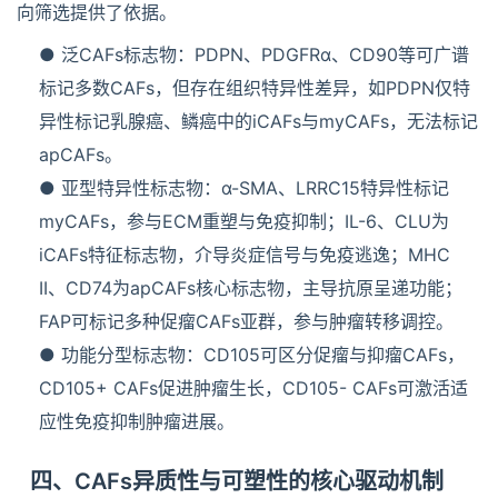
向筛选提供了依据。
● 泛CAFs标志物：PDPN、PDGFRα、CD90等可广谱
标记多数CAFs，但存在组织特异性差异，如PDPN仅特
异性标记乳腺癌、鳞癌中的iCAFs与myCAFs，无法标记
apCAFs。
● 亚型特异性标志物：α-SMA、LRRC15特异性标记
myCAFs，参与ECM重塑与免疫抑制；IL-6、CLU为
iCAFs特征标志物，介导炎症信号与免疫逃逸；MHC
II、CD74为apCAFs核心标志物，主导抗原呈递功能；
FAP可标记多种促瘤CAFs亚群，参与肿瘤转移调控。
● 功能分型标志物：CD105可区分促瘤与抑瘤CAFs，
CD105+ CAFs促进肿瘤生长，CD105- CAFs可激活适
应性免疫抑制肿瘤进展。
四、CAFs异质性与可塑性的核心驱动机制