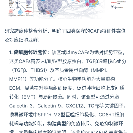
研究跨癌种整合分析，明确了四类保守的CAFs特征性龛位
及对应细胞亚群：
1. 癌细胞邻近龛位：
该区域以myCAFs为绝对优势亚型，
这类CAFs高表达I/III/IV型胶原蛋白、TGFβ通路核心组分
（TGFβ、THBS1）及基质金属蛋白酶（MMP1、
MMP11）等功能分子。核心生物学功能为大量重构
ECM、显著提升肿瘤组织硬度、促进肿瘤细胞上皮间质
转化（EMT）与局部侵袭。同时，该亚型可通过分泌
Galectin-3、Galectin-9、CXCL12、TGFβ等关键因子，
诱导微环境中SPP1+ M2型巨噬细胞极化、CD8+T细胞
耗竭与功能抑制，构建典型的免疫排斥、免疫抑制微环
境。大量临床样本验证表明，该龛位myCAFs的高富集与