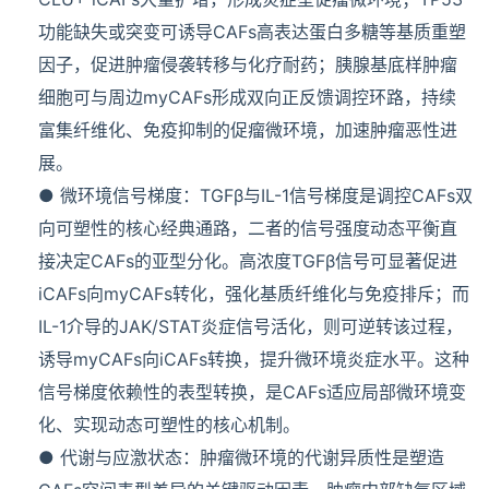
功能缺失或突变可诱导CAFs高表达蛋白多糖等基质重塑
因子，促进肿瘤侵袭转移与化疗耐药；胰腺基底样肿瘤
细胞可与周边myCAFs形成双向正反馈调控环路，持续
富集纤维化、免疫抑制的促瘤微环境，加速肿瘤恶性进
展。
● 微环境信号梯度：TGFβ与IL-1信号梯度是调控CAFs双
向可塑性的核心经典通路，二者的信号强度动态平衡直
接决定CAFs的亚型分化。高浓度TGFβ信号可显著促进
iCAFs向myCAFs转化，强化基质纤维化与免疫排斥；而
IL-1介导的JAK/STAT炎症信号活化，则可逆转该过程，
诱导myCAFs向iCAFs转换，提升微环境炎症水平。这种
信号梯度依赖性的表型转换，是CAFs适应局部微环境变
化、实现动态可塑性的核心机制。
● 代谢与应激状态：肿瘤微环境的代谢异质性是塑造