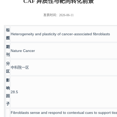
CAF 异质性与靶向转化前景
发表时间：2026-06-11
标
Heterogeneity and plasticity of cancer-associated fibroblasts
题
期
Nature Cancer
刊
分
中科院一区
区
影
响
28.5
因
子
Fibroblasts sense and respond to contextual cues to support tis