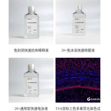
免封闭快速抗体稀释液
20×免冰浴快速转膜液
20×通用型快速电泳液
TSA双标三色多重荧光染色试