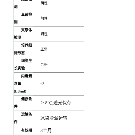
阴性
测
真菌检
阴性
测
支原体
阴性
检测
培养细
正常
胞形态
细胞生
合格
长实验
内毒素
含量
≤3
(EU/ml)
储存条
2~8
℃,避光保存
件
运输条
冰袋冷藏运输
件
3
个月
有效期