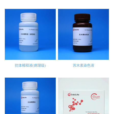
抗体稀释液(病理级)
苏木素染色液