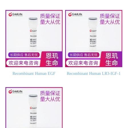
Recombinant Human EGF
Recombinant Human LR3-IGF-1