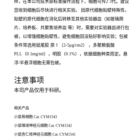
样，在本公司技术部标准操作流程下，细胞可传2 3代。建议
您收到细胞后尽快进行相关实验。 因原代细胞贴壁特殊性，
贴壁的原代细胞在消化后转移至其他实验器皿（如玻璃爬
片、培养板、共聚焦培养皿 等）时，需要对实验器皿进行包
被，以增强细胞贴壁性，避免细胞因没贴好影响实验；包被
条件常选用鼠尾胶 原Ⅰ（2-5μg/cm2） ，多聚赖氨酸
PLL（0.1mg/ml），明胶（0.1%），依据细胞种类而定。悬
浮/半悬浮细
胞无需包被。
注意事项
本司产品仅用于科研。
相关产品
小鼠骨细胞 Cat: CYM1543
小鼠嗅球神经元细胞 Cat: CYM1542
小鼠杏仁核神经元细胞 Cat: CYM1541