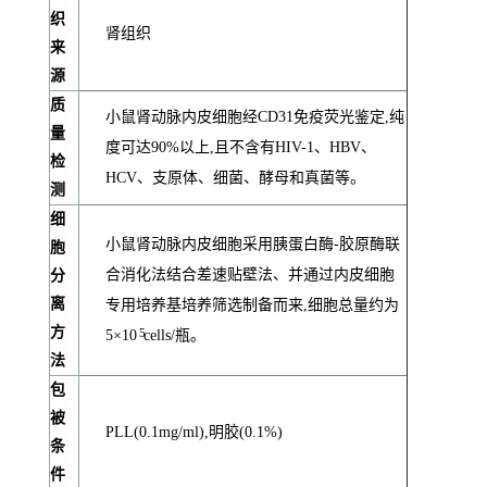
织
肾组织
来
源
质
小鼠肾动脉内皮细胞经CD31免疫荧光鉴定,纯
量
度可达90%以上,且不含有HIV-1、HBV、
检
HCV、支原体、细菌、酵母和真菌等。
测
细
小鼠肾动脉内皮细胞采用胰蛋白酶-胶原酶联
胞
合消化法结合差速贴壁法、并通过内皮细胞
分
离
专用培养基培养筛选制备而来,细胞总量约为
方
5
5×10
cells/瓶。
法
包
被
PLL(0.1mg/ml),明胶(0.1%)
条
件