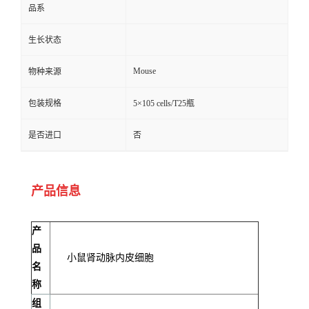
品系
生长状态
Mouse
物种来源
包装规格
5×105 cells/T25瓶
是否进口
否
产品信息
产
品
小鼠肾动脉内皮细胞
名
称
组