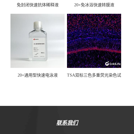
免封闭快速抗体稀释液
20×免冰浴快速转膜液
20×通用型快速电泳液
TSA双标三色多重荧光染色试
剂盒（mIHC）
联系我们