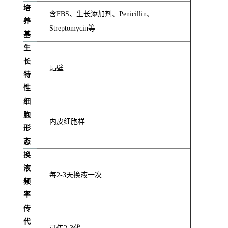
培
含FBS、生长添加剂、Penicillin、
养
Streptomycin等
基
生
长
贴壁
特
性
细
胞
内皮细胞样
形
态
换
液
每2-3天换液一次
频
率
传
代