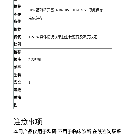
推荐
30% 基础培养基+60%FBS+10%DMSO液氮保存
冻存
液氮保存
条件
推荐
传代
1:2-1:4(具体情况视细胞生长速度及密度决定)
比例
推荐
换液
2-3次/周
频率
生物
安全
1
等级
成瘤
性
注意事项
本司产品仅用于科研,不用于临床诊断;在线咨询联系