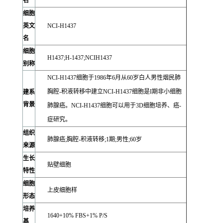
名
细胞
英文
NCI-H1437
名
细胞
H1437;H-1437;NCIH1437
别称
NCI-H1437细胞于1986年6月从60岁白人男性烟民肺
胸腔-积液转移中建立NCI-H1437细胞是I期非小细胞
建系
背景
肺腺癌。NCI-H1437细胞可以用于3D细胞培养、癌-
症研究。
组织
肺腺癌;
胸腔-积液
转移;1期;男性;60岁
来源
生长
贴壁细胞
特性
细胞
上皮细胞样
形态
培养
1640+10% FBS+1% P/S
基