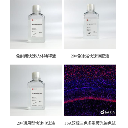
免封闭快速抗体稀释液
20×免冰浴快速转膜液
20×通用型快速电泳液
TSA双标三色多重荧光染色试