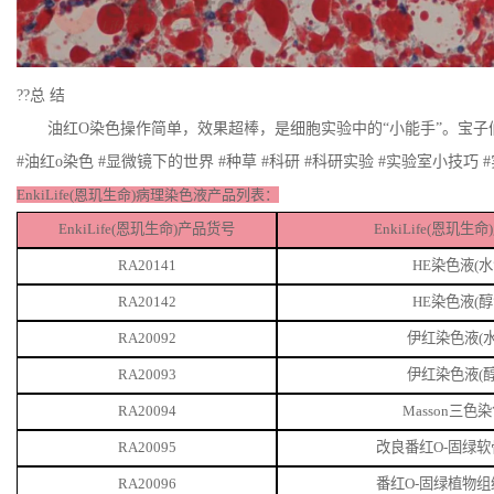
??总 结
油红O染色操作简单，效果超棒，是细胞实验中的“小能手”。宝
#油红o染色 #显微镜下的世界 #种草 #科研 #科研实验 #实验室小技巧 #
EnkiLife(恩玑生命)病理染色液产品列表：
EnkiLife(恩玑生命)产品货号
EnkiLife(恩玑生
RA20141
HE染色液(水
RA20142
HE染色液(醇
RA20092
伊红染色液
(
RA20093
伊红染色液
(
RA20094
Masson三色
RA20095
改良番红
O-固绿
RA20096
番红
O-固绿植物