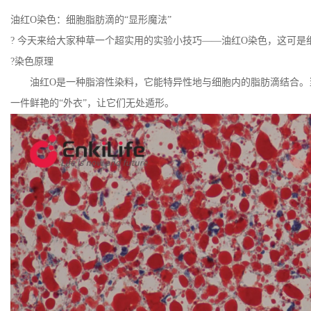
油红O染色：细胞脂肪滴的“显形魔法”
? 今天来给大家种草一个超实用的实验小技巧——油红O染色，这可是
?染色原理
油红O是一种脂溶性染料，它能特异性地与细胞内的脂肪滴结合。
一件鲜艳的“外衣”，让它们无处遁形。