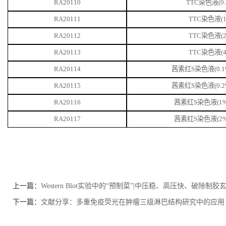
RA20110
TTC染色液(0.
RA20111
TTC染色液(1
RA20112
TTC染色液(2
RA20113
TTC染色液(4
RA20114
茜素红
S染色液(0.1%
RA20115
茜素红
S染色液(0.2%
RA20116
茜素红
S染色液(1%,
RA20117
茜素红
S染色液(2%,
上一篇：
Western Blot实验中的“预制菜”|中压稳、高压快、破除制胶玄
下一篇：
文献分享：多重免疫荧光在肿瘤三级淋巴结构研究中的应用