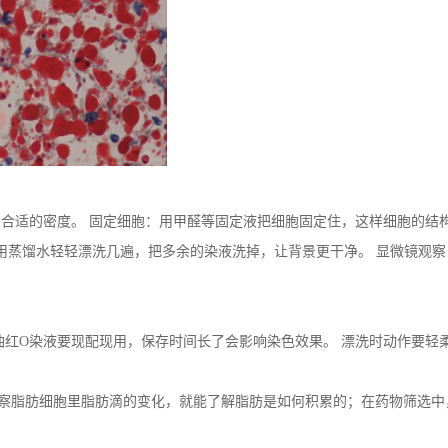
合适的密度。 固定细胞：用甲醛等固定液把细胞固定住，这样细胞的结构
漂洗：用蒸馏水轻轻漂洗几遍，把多余的染液洗掉，让背景更干净。 显微镜
油红O染液要现配现用，保存时间长了会影响染色效果。 漂洗时动作要轻
察脂肪细胞里脂肪滴的变化，就能了解脂肪是如何积累的；在药物筛选中