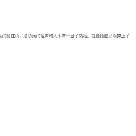
亮的橘红色，脂肪滴的位置和大小就一目了然啦。就像给脂肪滴穿上了