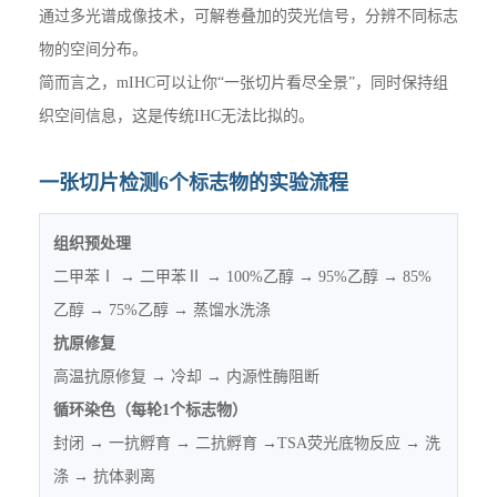
通过多光谱成像技术，可解卷叠加的荧光信号，分辨不同标志
物的空间分布。
简而言之，mIHC可以让你“一张切片看尽全景”，同时保持组
织空间信息，这是传统IHC无法比拟的。
一张切片检测6个标志物的实验流程
组织预处理
二甲苯Ⅰ → 二甲苯Ⅱ → 100%乙醇 → 95%乙醇 → 85%
乙醇 → 75%乙醇 → 蒸馏水洗涤
抗原修复
高温抗原修复 → 冷却 → 内源性酶阻断
循环染色（每轮1个标志物）
封闭 → 一抗孵育 → 二抗孵育 →TSA荧光底物反应 → 洗
涤 → 抗体剥离