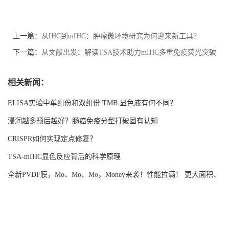
上一篇：
从IHC到mIHC：肿瘤微环境研究为何迎来新工具？
下一篇：
从文献出发：解读TSA技术助力mIHC多重免疫荧光突破
检测局限
相关新闻：
ELISA实验中单组份和双组份 TMB 显色液有何不同？
浸润越多预后越好？肠癌免疫分型打破固有认知
CRISPR如何实现定点修复？
TSA-mIHC显色反应背后的科学原理
全新PVDF膜，Mo、Mo、Mo，Money来袭！性能拉满！ 更大面积、
更强吸附！