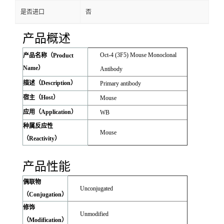
是否进口
否
产品概述
Oct-4 (3F5) Mouse Monoclonal
产品名称（Product
Name）
Antibody
描述（Description）
Primary antibody
宿主（Host）
Mouse
应用（Application）
WB
种属反应性
Mouse
（Reactivity）
产品性能
偶联物
Unconjugated
（Conjugation）
修饰
Unmodified
（Modification）