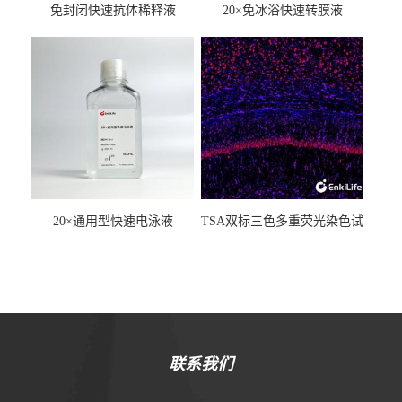
免封闭快速抗体稀释液
20×免冰浴快速转膜液
20×通用型快速电泳液
TSA双标三色多重荧光染色试
剂盒（mIHC）
联系我们