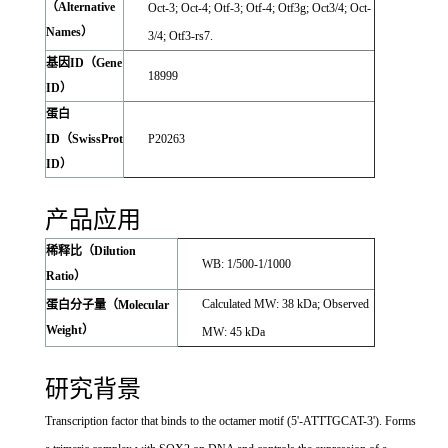
（Alternative
Oct-3; Oct-4; Otf-3; Otf-4; Otf3g; Oct3/4; Oct-
Names）
3/4; Otf3-rs7.
基因ID（Gene
18999
ID）
蛋白
ID（SwissProt
P20263
ID）
产品应用
稀释比（Dilution
WB: 1/500-1/1000
Ratio）
Calculated MW: 38 kDa; Observed
蛋白分子量（Molecular
Weight）
MW: 45 kDa
研究背景
Transcription factor that binds to the octamer motif (5'-ATTTGCAT-3'). Forms