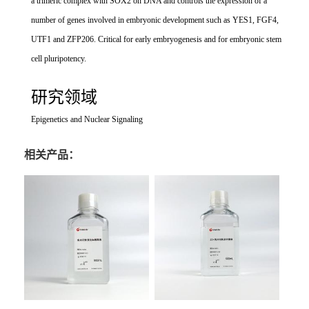
a trimeric complex with SOX2 on DNA and controls the expression of a
number of genes involved in embryonic development such as YES1, FGF4,
UTF1 and ZFP206. Critical for early embryogenesis and for embryonic stem
cell pluripotency.
研究领域
Epigenetics and Nuclear Signaling
相关产品：