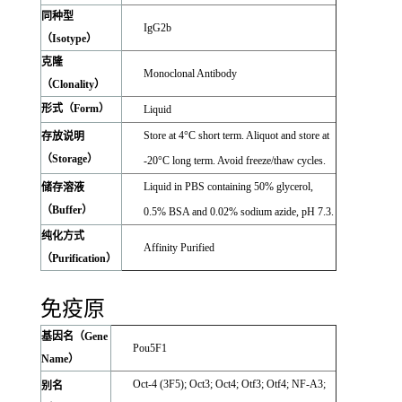
同种型
IgG2b
（Isotype）
克隆
Monoclonal Antibody
（Clonality）
形式（Form）
Liquid
Store at 4°C short term. Aliquot and store at
存放说明
（Storage）
-20°C long term. Avoid freeze/thaw cycles.
Liquid in PBS containing 50% glycerol,
储存溶液
（Buffer）
0.5% BSA and 0.02% sodium azide, pH 7.3.
纯化方式
Affinity Purified
（Purification）
免疫原
基因名（Gene
Pou5F1
Name）
Oct-4 (3F5); Oct3; Oct4; Otf3; Otf4; NF-A3;
别名