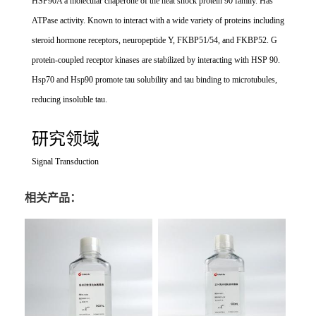
HSP90A a molecular chaperone of the heat shock protein 90 family. Has
ATPase activity. Known to interact with a wide variety of proteins including
steroid hormone receptors, neuropeptide Y, FKBP51/54, and FKBP52. G
protein-coupled receptor kinases are stabilized by interacting with HSP 90.
Hsp70 and Hsp90 promote tau solubility and tau binding to microtubules,
reducing insoluble tau.
研究领域
Signal Transduction
相关产品：