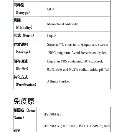
同种型
IgG1
（Isotype）
克隆
Monoclonal Antibody
（Clonality）
形式（Form）
Liquid
Store at 4°C short term. Aliquot and store at
存放说明
（Storage）
-20°C long term. Avoid freeze/thaw cycles.
Liquid in PBS containing 50% glycerol,
储存溶液
（Buffer）
0.5% BSA and 0.02% sodium azide, pH 7.3.
纯化方式
Affinity Purified
（Purification）
免疫原
基因名（Gene
HSP90AA1
Name）
HSP90AA1; HSP90A; HSPC1; HSPCA; Heat
别名