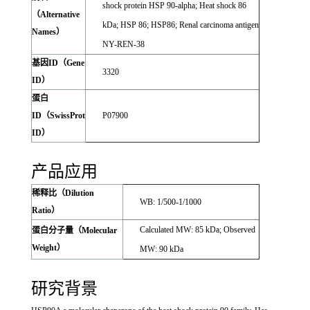
shock protein HSP 90-alpha; Heat shock 86
（Alternative
kDa; HSP 86; HSP86; Renal carcinoma antigen
Names）
NY-REN-38
基因ID（Gene
3320
ID）
蛋白
ID（SwissProt
P07900
ID）
产品应用
稀释比（Dilution
WB: 1/500-1/1000
Ratio）
Calculated MW: 85 kDa; Observed
蛋白分子量（Molecular
Weight）
MW: 90 kDa
研究背景