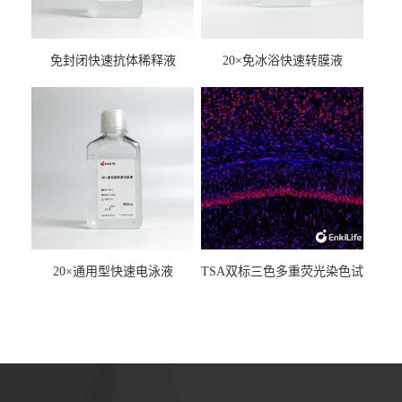
免封闭快速抗体稀释液
20×免冰浴快速转膜液
20×通用型快速电泳液
TSA双标三色多重荧光染色试
剂盒（mIHC）