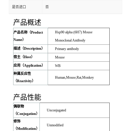
是否进口
否
产品概述
Hsp90 alpha (6H7) Mouse
产品名称（Product
Name）
Monoclonal Antibody
描述（Description）
Primary antibody
宿主（Host）
Mouse
应用（Application）
WB
种属反应性
Human,Mouse,Rat,Monkey
（Reactivity）
产品性能
偶联物
Unconjugated
（Conjugation）
修饰
Unmodified
（Modification）