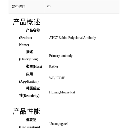
是否进口
否
产品概述
产品名称
(Product
ATG7 Rabbit Polyclonal Antibody
Name)
描述
Primary antibody
(Description)
宿主(Host)
Rabbit
应用
WB,ICC/IF
(Application)
种属反应
Human,Mouse,Rat
性(Reactivity)
产品性能
偶联物
Unconjugated
(Conjugation)