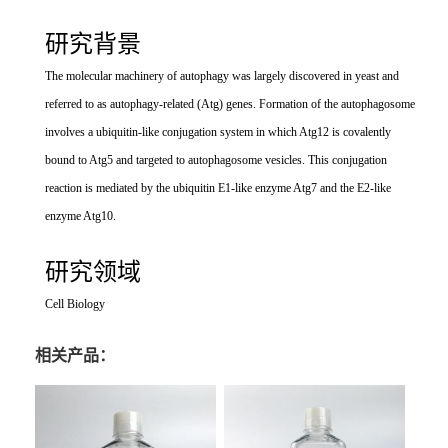
研究背景
The molecular machinery of autophagy was largely discovered in yeast and
referred to as autophagy-related (Atg) genes. Formation of the autophagosome
involves a ubiquitin-like conjugation system in which Atg12 is covalently
bound to Atg5 and targeted to autophagosome vesicles. This conjugation
reaction is mediated by the ubiquitin E1-like enzyme Atg7 and the E2-like
enzyme Atg10.
研究领域
Cell Biology
相关产品：