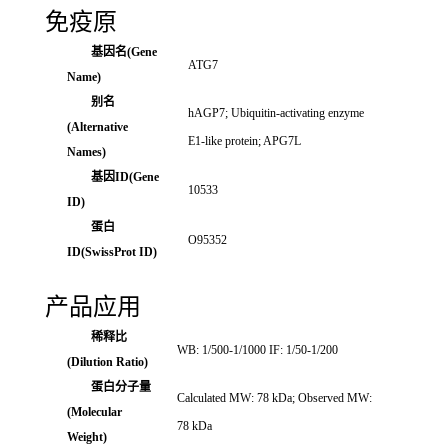
免疫原
基因名(Gene
ATG7
Name)
别名
hAGP7; Ubiquitin-activating enzyme
(Alternative
E1-like protein; APG7L
Names)
基因ID(Gene
10533
ID)
蛋白
O95352
ID(SwissProt ID)
产品应用
稀释比
WB: 1/500-1/1000 IF: 1/50-1/200
(Dilution Ratio)
蛋白分子量
Calculated MW: 78 kDa; Observed MW:
(Molecular
78 kDa
Weight)