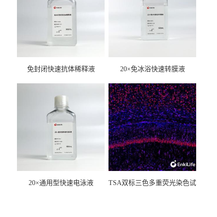
免封闭快速抗体稀释液
20×免冰浴快速转膜液
20×通用型快速电泳液
TSA双标三色多重荧光染色试
剂盒（mIHC）