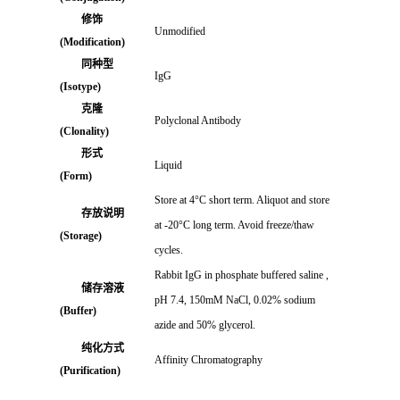
修饰
Unmodified
(Modification)
同种型
IgG
(Isotype)
克隆
Polyclonal Antibody
(Clonality)
形式
Liquid
(Form)
Store at 4°C short term. Aliquot and store
存放说明
at -20°C long term. Avoid freeze/thaw
(Storage)
cycles.
Rabbit IgG in phosphate buffered saline ,
储存溶液
pH 7.4, 150mM NaCl, 0.02% sodium
(Buffer)
azide and 50% glycerol.
纯化方式
Affinity Chromatography
(Purification)