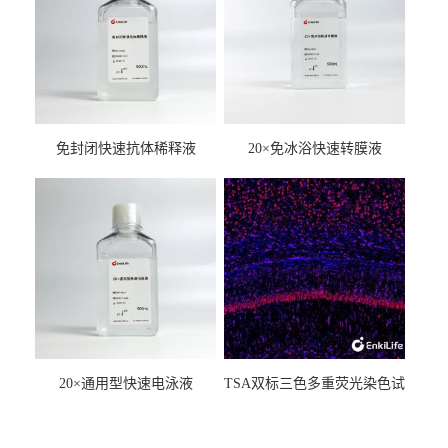
免封闭快速抗体稀释液
20×免冰浴快速转膜液
20×通用型快速电泳液
TSA双标三色多重荧光染色试
剂盒（mIHC）