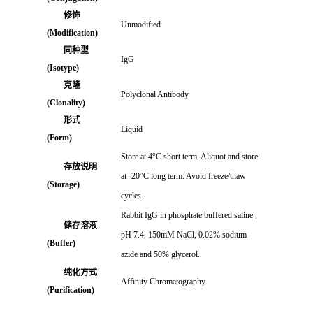
修饰
Unmodified
(Modification)
同种型
IgG
(Isotype)
克隆
Polyclonal Antibody
(Clonality)
形式
Liquid
(Form)
Store at 4°C short term. Aliquot and store
存放说明
at -20°C long term. Avoid freeze/thaw
(Storage)
cycles.
Rabbit IgG in phosphate buffered saline ,
储存溶液
pH 7.4, 150mM NaCl, 0.02% sodium
(Buffer)
azide and 50% glycerol.
纯化方式
Affinity Chromatography
(Purification)