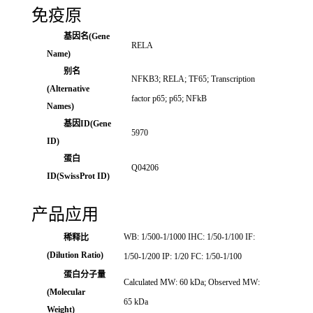
免疫原
基因名(Gene
RELA
Name)
别名
NFKB3; RELA; TF65; Transcription
(Alternative
factor p65; p65; NFkB
Names)
基因ID(Gene
5970
ID)
蛋白
Q04206
ID(SwissProt ID)
产品应用
WB: 1/500-1/1000 IHC: 1/50-1/100 IF:
稀释比
(Dilution Ratio)
1/50-1/200 IP: 1/20 FC: 1/50-1/100
蛋白分子量
Calculated MW: 60 kDa; Observed MW:
(Molecular
65 kDa
Weight)