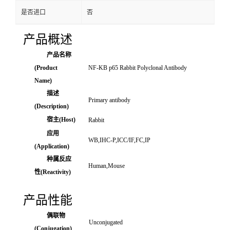
是否进口
否
产品概述
产品名称
(Product
NF-KB p65 Rabbit Polyclonal Antibody
Name)
描述
Primary antibody
(Description)
宿主(Host)
Rabbit
应用
WB,IHC-P,ICC/IF,FC,IP
(Application)
种属反应
Human,Mouse
性(Reactivity)
产品性能
偶联物
Unconjugated
(Conjugation)