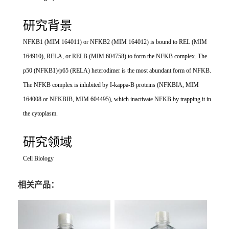
研究背景
NFKB1 (MIM 164011) or NFKB2 (MIM 164012) is bound to REL (MIM
164910), RELA, or RELB (MIM 604758) to form the NFKB complex. The
p50 (NFKB1)/p65 (RELA) heterodimer is the most abundant form of NFKB.
The NFKB complex is inhibited by I-kappa-B proteins (NFKBIA, MIM
164008 or NFKBIB, MIM 604495), which inactivate NFKB by trapping it in
the cytoplasm.
研究领域
Cell Biology
相关产品：