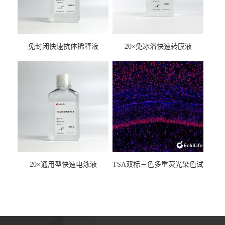
免封闭快速抗体稀释液
20×免冰浴快速转膜液
20×通用型快速电泳液
TSA双标三色多重荧光染色试
剂盒（mIHC）