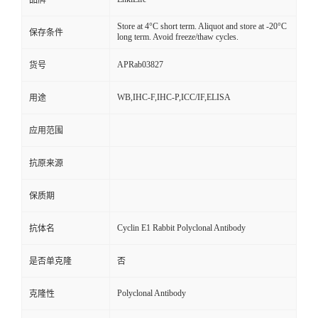
品牌
Store at 4°C short term. Aliquot and store at -20°C
保存条件
long term. Avoid freeze/thaw cycles.
APRab03827
货号
WB,IHC-F,IHC-P,ICC/IF,ELISA
用途
应用范围
抗原来源
保质期
Cyclin E1 Rabbit Polyclonal Antibody
抗体名
是否单克隆
否
Polyclonal Antibody
克隆性