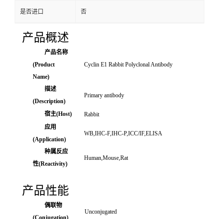
是否进口
否
产品概述
产品名称
(Product
Cyclin E1 Rabbit Polyclonal Antibody
Name)
描述
Primary antibody
(Description)
宿主(Host)
Rabbit
应用
WB,IHC-F,IHC-P,ICC/IF,ELISA
(Application)
种属反应
Human,Mouse,Rat
性(Reactivity)
产品性能
偶联物
Unconjugated
(Conjugation)