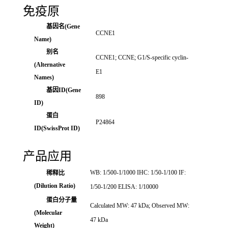
免疫原
基因名(Gene
CCNE1
Name)
别名
CCNE1; CCNE; G1/S-specific cyclin-
(Alternative
E1
Names)
基因ID(Gene
898
ID)
蛋白
P24864
ID(SwissProt ID)
产品应用
WB: 1/500-1/1000 IHC: 1/50-1/100 IF:
稀释比
(Dilution Ratio)
1/50-1/200 ELISA: 1/10000
蛋白分子量
Calculated MW: 47 kDa; Observed MW:
(Molecular
47 kDa
Weight)