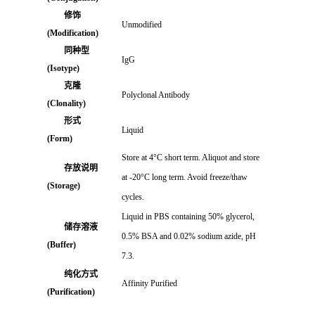
修饰
Unmodified
(Modification)
同种型
IgG
(Isotype)
克隆
Polyclonal Antibody
(Clonality)
形式
Liquid
(Form)
Store at 4°C short term. Aliquot and store
存放说明
at -20°C long term. Avoid freeze/thaw
(Storage)
cycles.
Liquid in PBS containing 50% glycerol,
储存溶液
0.5% BSA and 0.02% sodium azide, pH
(Buffer)
7.3.
纯化方式
Affinity Purified
(Purification)