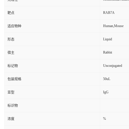
RAB7A
靶点
Human,Mouse
适应物种
Liquid
形态
Rabbit
宿主
Unconjugated
标记物
50uL
包装规格
IgG
亚型
标识物
%
浓度