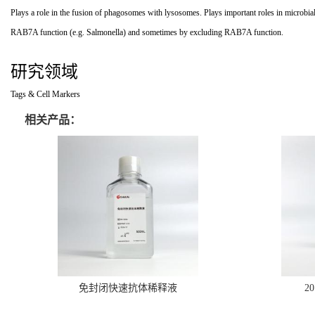
Plays a role in the fusion of phagosomes with lysosomes. Plays important roles in microbial
RAB7A function (e.g. Salmonella) and sometimes by excluding RAB7A function.
研究领域
Tags & Cell Markers
相关产品：
免封闭快速抗体稀释液
2