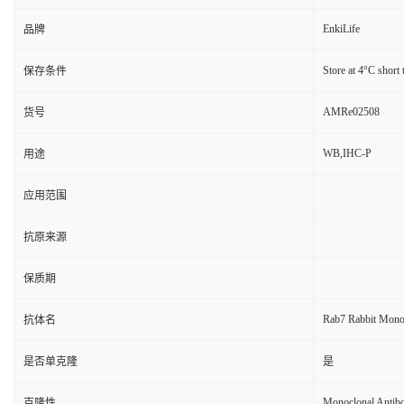
EnkiLife
品牌
Store at 4°C short 
保存条件
AMRe02508
货号
WB,IHC-P
用途
应用范围
抗原来源
保质期
Rab7 Rabbit Mono
抗体名
是否单克隆
是
Monoclonal Antib
克隆性