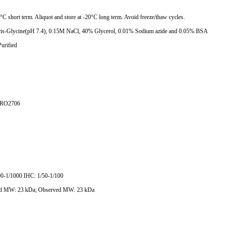
4°C short term. Aliquot and store at -20°C long term. Avoid freeze/thaw cycles.
s-Glycine(pH 7.4), 0.15M NaCl, 40% Glycerol, 0.01% Sodium azide and 0.05% BSA
Purified
PRO2706
0-1/1000 IHC: 1/50-1/100
ed MW: 23 kDa; Observed MW: 23 kDa