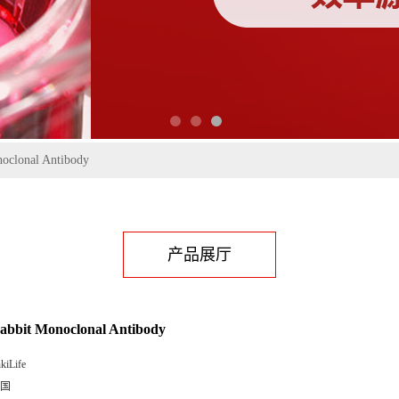
oclonal Antibody
产品展厅
abbit Monoclonal Antibody
kiLife
国