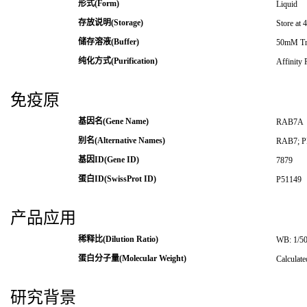
形式(Form)
Liquid
存放说明(Storage)
Store at 
储存溶液(Buffer)
50mM Tri
纯化方式(Purification)
Affinity 
免疫原
基因名(Gene Name)
RAB7A
别名(Alternative Names)
RAB7; 
基因ID(Gene ID)
7879
蛋白ID(SwissProt ID)
P51149
产品应用
稀释比(Dilution Ratio)
WB: 1/50
蛋白分子量(Molecular Weight)
Calculat
研究背景