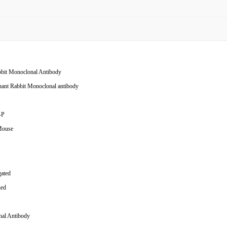
bit Monoclonal Antibody
ant Rabbit Monoclonal antibody
-P
Mouse
ated
ied
al Antibody