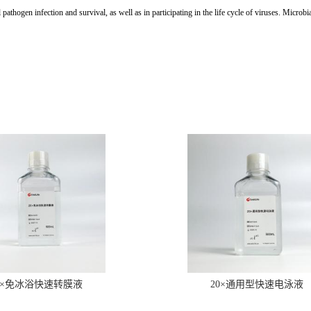
 pathogen infection and survival, as well as in participating in the life cycle of viruses. Mi
0×免冰浴快速转膜液
20×通用型快速电泳液