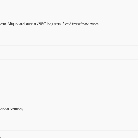
term. Aliquot and store at -20°C long term. Avoid freeze/thaw cycles.
clonal Antibody
ody