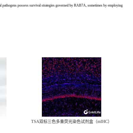
crobial pathogens possess survival strategies governed by RAB7A, sometimes by employing
TSA双标三色多重荧光染色试剂盒（mIHC）