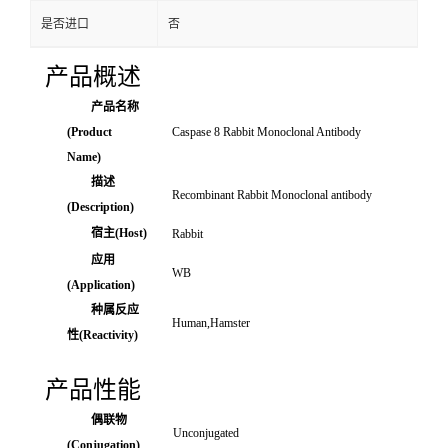
是否进口
否
产品概述
产品名称
(Product
Caspase 8 Rabbit Monoclonal Antibody
Name)
描述
Recombinant Rabbit Monoclonal antibody
(Description)
宿主(Host)
Rabbit
应用
WB
(Application)
种属反应
Human,Hamster
性(Reactivity)
产品性能
偶联物
Unconjugated
(Conjugation)