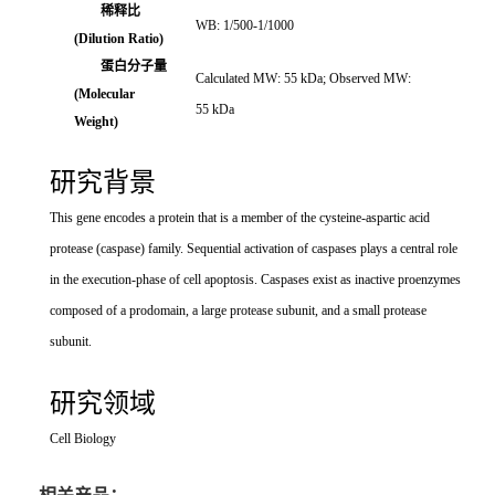
稀释比
WB: 1/500-1/1000
(Dilution Ratio)
蛋白分子量
Calculated MW: 55 kDa; Observed MW:
(Molecular
55 kDa
Weight)
研究背景
This gene encodes a protein that is a member of the cysteine-aspartic acid
protease (caspase) family. Sequential activation of caspases plays a central role
in the execution-phase of cell apoptosis. Caspases exist as inactive proenzymes
composed of a prodomain, a large protease subunit, and a small protease
subunit.
研究领域
Cell Biology