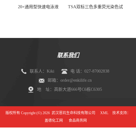
20×通用型快速电泳液
TSA双标三色多重荧光染色试
剂盒（mIHC）
联系我们
联系人：Kiki
电 话：027-87002838
邮箱：order@enkilife.cn
地 址：高新大道666号C6栋C6305
版权所有 Copyright (©) 2026
武汉恩玑生命科技有限公司
XML
技术支持：
盖德化工网
食品商务网