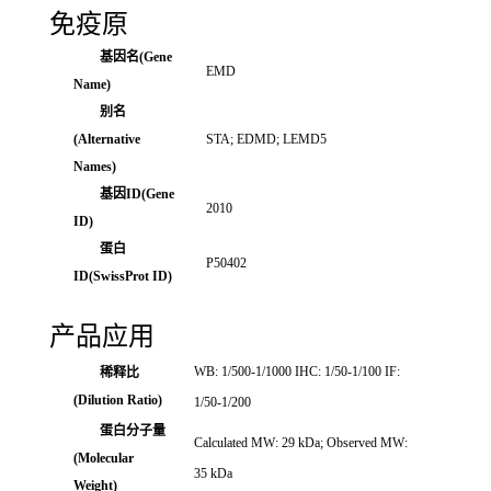
免疫原
基因名(Gene
EMD
Name)
别名
(Alternative
STA; EDMD; LEMD5
Names)
基因ID(Gene
2010
ID)
蛋白
P50402
ID(SwissProt ID)
产品应用
WB: 1/500-1/1000 IHC: 1/50-1/100 IF:
稀释比
(Dilution Ratio)
1/50-1/200
蛋白分子量
Calculated MW: 29 kDa; Observed MW:
(Molecular
35 kDa
Weight)