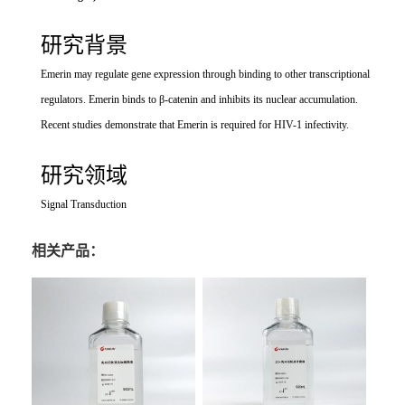
研究背景
Emerin may regulate gene expression through binding to other transcriptional
regulators. Emerin binds to β-catenin and inhibits its nuclear accumulation.
Recent studies demonstrate that Emerin is required for HIV-1 infectivity.
研究领域
Signal Transduction
相关产品：