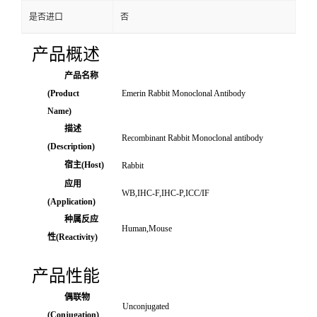
是否进口
否
产品概述
产品名称
(Product
Emerin Rabbit Monoclonal Antibody
Name)
描述
Recombinant Rabbit Monoclonal antibody
(Description)
宿主(Host)
Rabbit
应用
WB,IHC-F,IHC-P,ICC/IF
(Application)
种属反应
Human,Mouse
性(Reactivity)
产品性能
偶联物
Unconjugated
(Conjugation)