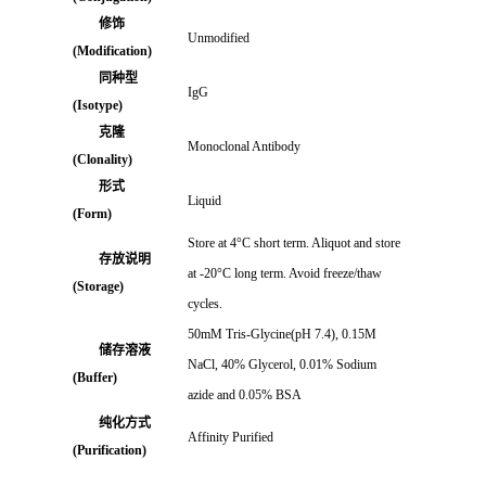
修饰
Unmodified
(Modification)
同种型
IgG
(Isotype)
克隆
Monoclonal Antibody
(Clonality)
形式
Liquid
(Form)
Store at 4°C short term. Aliquot and store
存放说明
at -20°C long term. Avoid freeze/thaw
(Storage)
cycles.
50mM Tris-Glycine(pH 7.4), 0.15M
储存溶液
NaCl, 40% Glycerol, 0.01% Sodium
(Buffer)
azide and 0.05% BSA
纯化方式
Affinity Purified
(Purification)