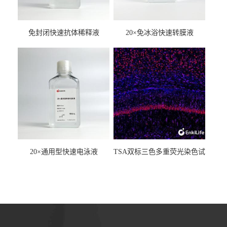
免封闭快速抗体稀释液
20×免冰浴快速转膜液
20×通用型快速电泳液
TSA双标三色多重荧光染色试
剂盒（mIHC）