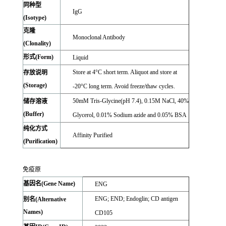
同种型
IgG
(Isotype)
克隆
Monoclonal Antibody
(Clonality)
形式(Form)
Liquid
Store at 4°C short term. Aliquot and store at
存放说明
(Storage)
-20°C long term. Avoid freeze/thaw cycles.
50mM Tris-Glycine(pH 7.4), 0.15M NaCl, 40%
储存溶液
(Buffer)
Glycerol, 0.01% Sodium azide and 0.05% BSA
纯化方式
Affinity Purified
(Purification)
免疫原
基因名(Gene Name)
ENG
ENG; END; Endoglin; CD antigen
别名(Alternative
Names)
CD105