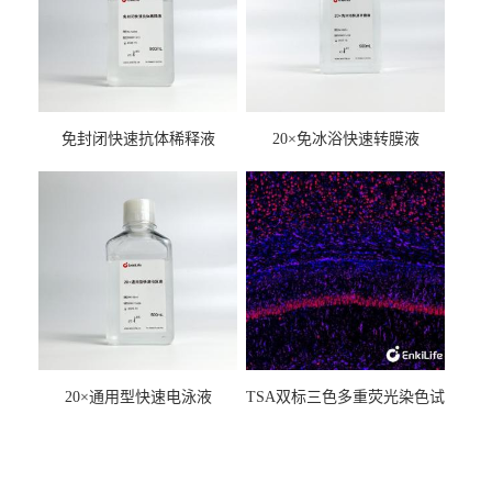
免封闭快速抗体稀释液
20×免冰浴快速转膜液
20×通用型快速电泳液
TSA双标三色多重荧光染色试
剂盒（mIHC）