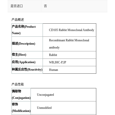
是否进口
否
产品概述
产品名称(Product
CD105 Rabbit Monoclonal Antibody
Name)
Recombinant Rabbit Monoclonal
描述(Description)
antibody
宿主(Host)
Rabbit
应用(Application)
WB,IHC-P,IP
种属反应性(Reactivity)
Human
产品性能
偶联物
Unconjugated
(Conjugation)
修饰
Unmodified
(Modification)