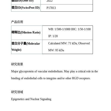
基因ID(Gene ID)
2022
蛋白ID(SwissProt ID)
P17813
产品应用
WB: 1/500-1/1000 IHC: 1/50-1/100
稀释比(Dilution Ratio)
IP: 1/20
Calculated MW: 71 kDa; Observed
蛋白分子量(Molecular
Weight)
MW: 95 kDa
研究背景
Major glycoprotein of vascular endothelium. May play a critical role in the
binding of endothelial cells to integrins and/or other RGD receptors.
研究领域
Epigenetics and Nuclear Signaling