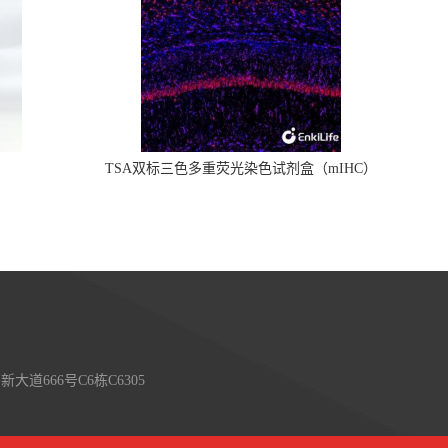
TSA双标三色多重荧光染色试剂盒（mIHC）
大道666号C6栋C6305