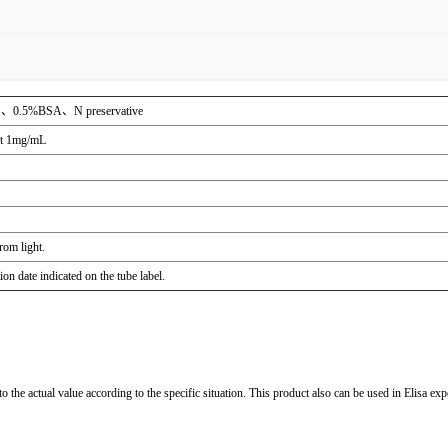
S、0.5%BSA、N preservative
out 1mg/mL
rom light.
ion date indicated on the tube label.
he actual value according to the specific situation. This product also can be used in Elisa exp