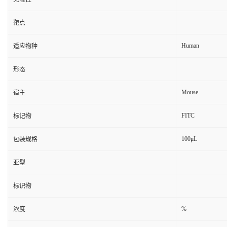
靶点
Human
适应物种
形态
Mouse
宿主
FITC
标记物
100μL
包装规格
亚型
标识物
%
浓度