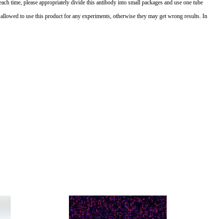
t each time, please appropriately divide this antibody into small packages and use one tube
 allowed to use this product for any experiments, otherwise they may get wrong results. In