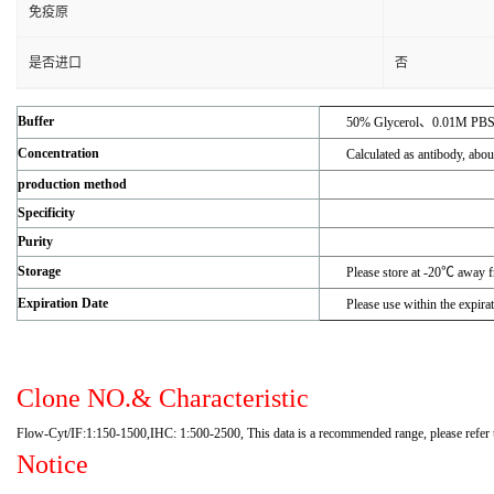
免疫原
是否进口
否
Buffer
50% Glycerol、0.01M PB
Concentration
Calculated as antibody, ab
production method
Specificity
Purity
Storage
Please store at -20℃ away f
Expiration Date
Please use within the expirat
Clone NO.& Characteristic
Flow-Cyt/IF:1:150-1500,IHC: 1:500-2500, This data is a recommended range, please refer to t
Notice