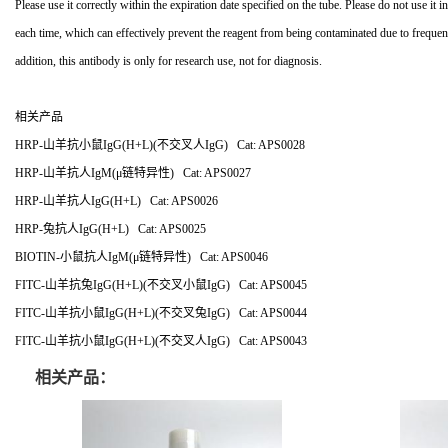
Please use it correctly within the expiration date specified on the tube. Please do not use it
each time, which can effectively prevent the reagent from being contaminated due to freque
addition, this antibody is only for research use, not for diagnosis.
相关产品
HRP-山羊抗小鼠IgG(H+L)(不交叉人IgG) Cat: APS0028
HRP-山羊抗人IgM(μ链特异性) Cat: APS0027
HRP-山羊抗人IgG(H+L) Cat: APS0026
HRP-兔抗人IgG(H+L) Cat: APS0025
BIOTIN-小鼠抗人IgM(μ链特异性) Cat: APS0046
FITC-山羊抗兔IgG(H+L)(不交叉小鼠IgG) Cat: APS0045
FITC-山羊抗小鼠IgG(H+L)(不交叉兔IgG) Cat: APS0044
FITC-山羊抗小鼠IgG(H+L)(不交叉人IgG) Cat: APS0043
相关产品：