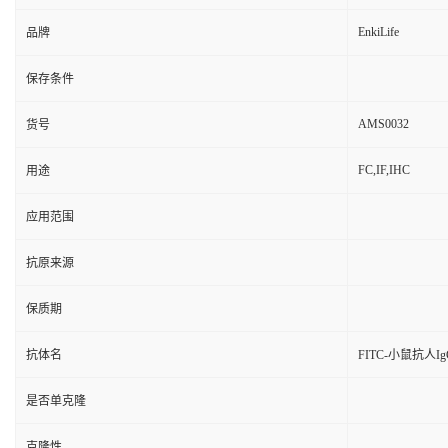
EnkiLife
品牌
保存条件
AMS0032
货号
FC,IF,IHC
用途
应用范围
抗原来源
保质期
抗体名
FITC-小鼠抗人Ig
是否单克隆
克隆性