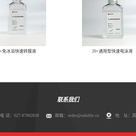
0×免冰浴快速转膜液
20×通用型快速电泳液
联系我们
电 话：027-87002838
邮箱：order@enkilife.cn
地 址：高新