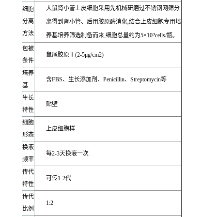
大鼠肾小管上皮细胞采用先机械研磨过不锈钢网筛分
细胞
分离
离得到肾小管、后用胶原酶消化,结合上皮细胞专用培
方法
养基培养筛选制备而来,细胞总量约为5×10?cells/瓶。
包被
鼠尾胶原Ⅰ(2-5μg/cm2)
条件
培养
含FBS、生长添加剂、Penicillin、Streptomycin等
基
生长
贴壁
特性
细胞
上皮细胞样
形态
换液
每2-3天换液一次
频率
传代
可传1-2代
特性
传代
1:2
比例