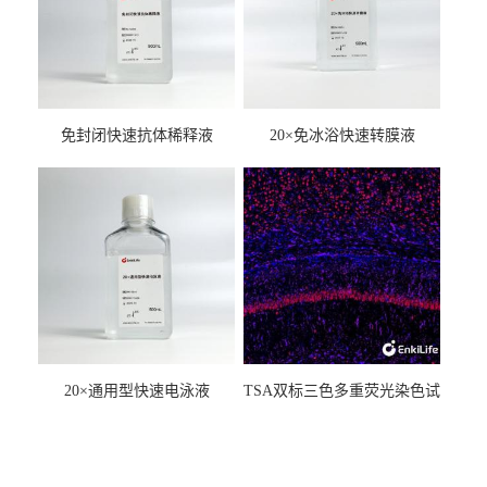
免封闭快速抗体稀释液
20×免冰浴快速转膜液
20×通用型快速电泳液
TSA双标三色多重荧光染色试
剂盒（mIHC）