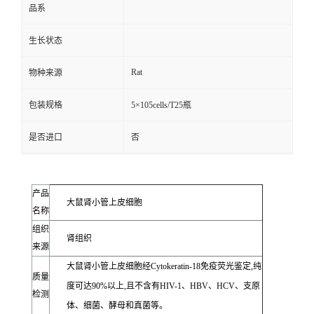
品系
生长状态
Rat
物种来源
包装规格
5×105cells/T25瓶
是否进口
否
产品
大鼠肾小管上皮细胞
名称
组织
肾组织
来源
大鼠肾小管上皮细胞经Cytokeratin-18免疫荧光鉴定,纯
质量
度可达90%以上,且不含有HIV-1、HBV、HCV、支原
检测
体、细菌、酵母和真菌等。