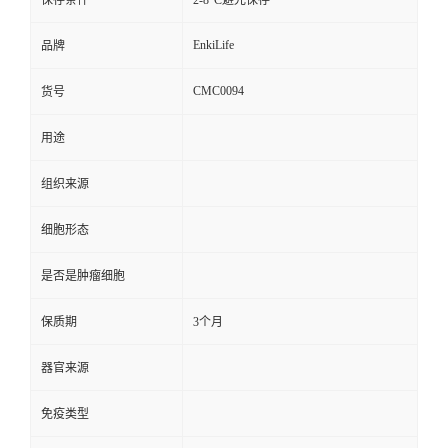
保存条件
2-8°C避光保存
EnkiLife
品牌
CMC0094
货号
用途
组织来源
细胞形态
是否是肿瘤细胞
保质期
3个月
器官来源
免疫类型