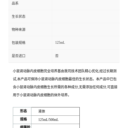
品系
生长状态
物种来源
125mL
包装规格
是否进口
否
小鼠肾动脉内皮细胞完全培养基
由我司技术团队精心优化,经过长期测
试,本产品可保持小鼠肾动脉内皮细胞最佳的生长状态。本产品中已包
含小鼠肾动脉内皮细胞生长所需的各种成分,无需添加任何成分,可直接
用于小鼠肾动脉内皮细胞的体外培养。
形态
液体
规格
125mL/500mL
细菌检