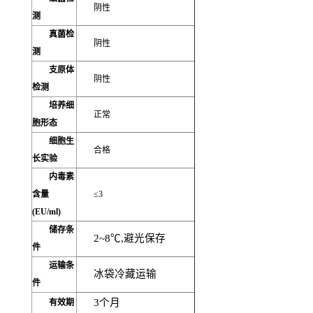
阴性
测
真菌检
阴性
测
支原体
阴性
检测
培养细
正常
胞形态
细胞生
合格
长实验
内毒素
含量
≤3
(EU/ml)
储存条
2~8
℃,避光保存
件
运输条
冰袋冷藏运输
件
3
个月
有效期