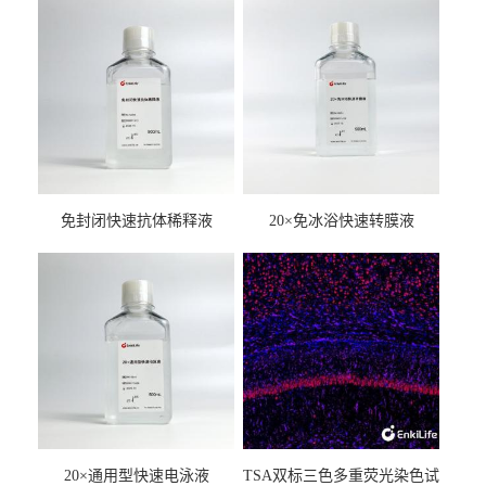
免封闭快速抗体稀释液
20×免冰浴快速转膜液
20×通用型快速电泳液
TSA双标三色多重荧光染色试