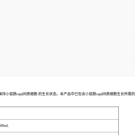
小鼠肠cajal间质细胞 的生长状态。本产品中已包含小鼠肠cajal间质细胞生长所需
500mL