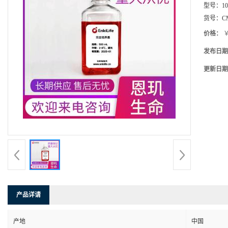
型号：
10
货号：
C
价格：
￥
发布日期
更新日期
产品详请
产地
中国