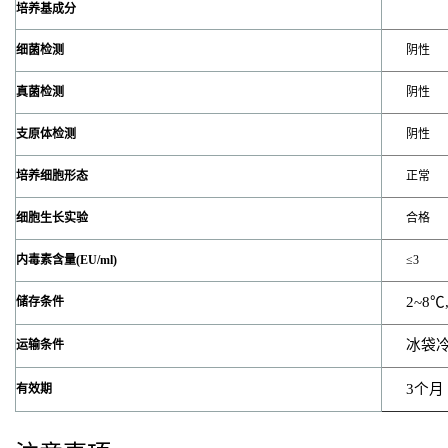
培养基成分
细菌检测
阴性
真菌检测
阴性
支原体检测
阴性
培养细胞形态
正常
细胞生长实验
合格
内毒素含量(EU/ml)
≤3
2~8
℃
储存条件
冰袋
运输条件
3
个月
有效期