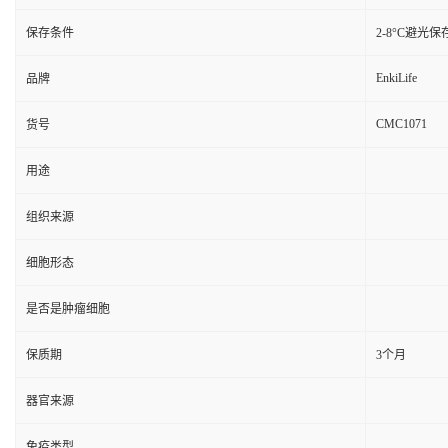
保存条件
2-8°C避光保
EnkiLife
品牌
CMC1071
货号
用途
组织来源
细胞形态
是否是肿瘤细胞
保质期
3个月
器官来源
免疫类型