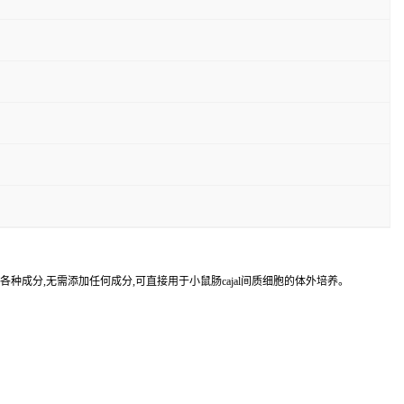
的各种成分,无需添加任何成分,可直接用于小鼠肠cajal间质细胞的体外培养。