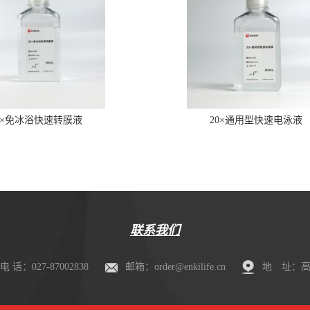
0×免冰浴快速转膜液
20×通用型快速电泳液
联系我们
电 话：027-87002838
邮箱：order@enkilife.cn
地 址：高新