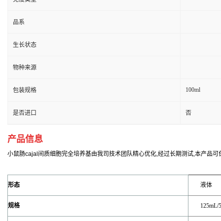
品系
生长状态
物种来源
100ml
包装规格
是否进口
否
产品信息
小鼠肠cajal间质细胞完全培养基
由我司技术团队精心优化,经过长期测试,本产品可保持
形态
液体
规格
125mL/