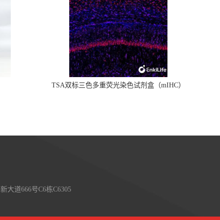
TSA双标三色多重荧光染色试剂盒（mIHC）
大道666号C6栋C6305