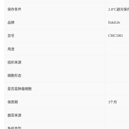
保存条件
2-8°C避光保
EnkiLife
品牌
CMC1061
货号
用途
组织来源
细胞形态
是否是肿瘤细胞
保质期
3个月
器官来源
免疫类型