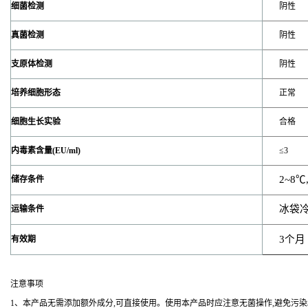
细菌检测
阴性
真菌检测
阴性
支原体检测
阴性
培养细胞形态
正常
细胞生长实验
合格
内毒素含量(EU/ml)
≤3
2~8
℃
储存条件
冰袋
运输条件
3
个月
有效期
注意事项
1
、本产品无需添加额外成分,可直接使用。使用本产品时应注意无菌操作,避免污染