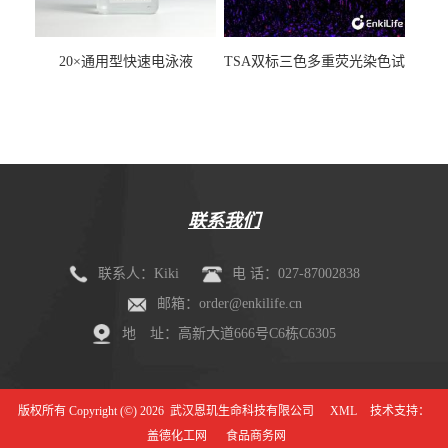
20×通用型快速电泳液
TSA双标三色多重荧光染色试
剂盒（mIHC）
联系我们
联系人：Kiki
电 话：027-87002838
邮箱：order@enkilife.cn
地 址：高新大道666号C6栋C6305
版权所有 Copyright (©) 2026
武汉恩玑生命科技有限公司
XML
技术支持：
盖德化工网
食品商务网