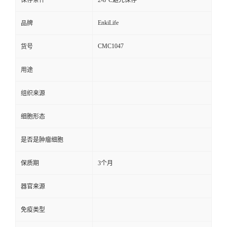
保存条件
2-8°C避光保存
EnkiLife
品牌
CMC1047
货号
用途
组织来源
细胞形态
是否是肿瘤细胞
保质期
3个月
器官来源
免疫类型