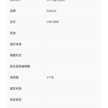
保存条件
2-8°C避光保存
EnkiLife
品牌
CMC0880
货号
用途
组织来源
细胞形态
是否是肿瘤细胞
保质期
3个月
器官来源
免疫类型