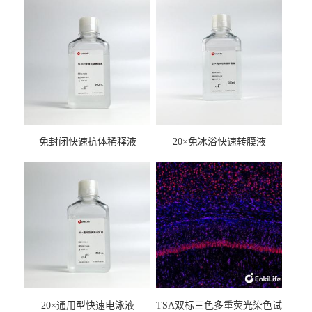
免封闭快速抗体稀释液
20×免冰浴快速转膜液
20×通用型快速电泳液
TSA双标三色多重荧光染色试