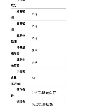
成分
细菌检
阴性
测
真菌检
阴性
测
支原体
阴性
检测
培养细
正常
胞形态
细胞生
合格
长实验
内毒素
含量
≤3
(EU/ml)
储存条
2~8
℃,避光保存
件
运输条
冰袋冷藏运输