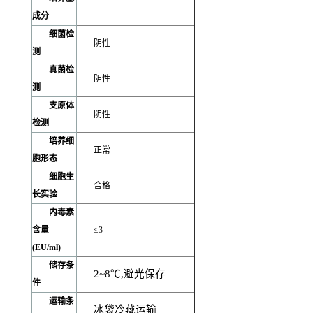
成分
细菌检
阴性
测
真菌检
阴性
测
支原体
阴性
检测
培养细
正常
胞形态
细胞生
合格
长实验
内毒素
含量
≤3
(EU/ml)
储存条
2~8
℃,避光保存
件
运输条
冰袋冷藏运输