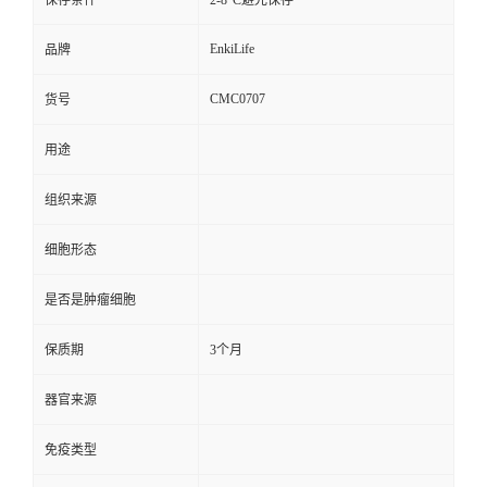
保存条件
2-8°C避光保存
EnkiLife
品牌
CMC0707
货号
用途
组织来源
细胞形态
是否是肿瘤细胞
保质期
3个月
器官来源
免疫类型