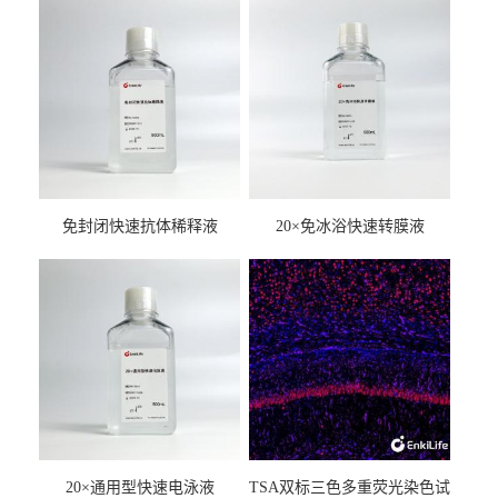
免封闭快速抗体稀释液
20×免冰浴快速转膜液
20×通用型快速电泳液
TSA双标三色多重荧光染色试