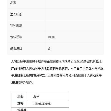
品系
生长状态
物种来源
100ml
包装规格
是否进口
否
人肾动脉平滑肌完全培养基
由我司技术团队精心优化,经过长期测试,本
产品可保持人肾动脉平滑肌最佳的生长状态。本产品中已包含人肾动脉
平滑肌生长所需的各种成分,无需添加任何成分,可直接用于人肾动脉平
滑肌的体外培养。
形态
液体
规格
125mL/500mL
培养基