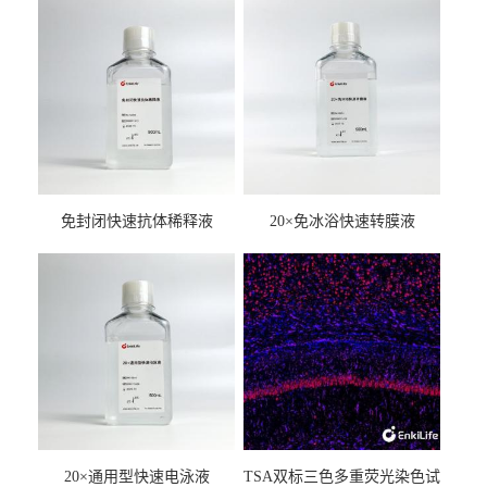
免封闭快速抗体稀释液
20×免冰浴快速转膜液
20×通用型快速电泳液
TSA双标三色多重荧光染色试