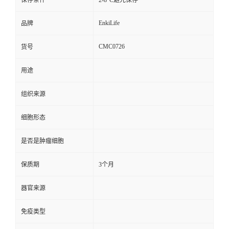
保存条件
2-8°C避光保存
EnkiLife
品牌
CMC0726
货号
用途
组织来源
细胞形态
是否是肿瘤细胞
保质期
3个月
器官来源
免疫类型