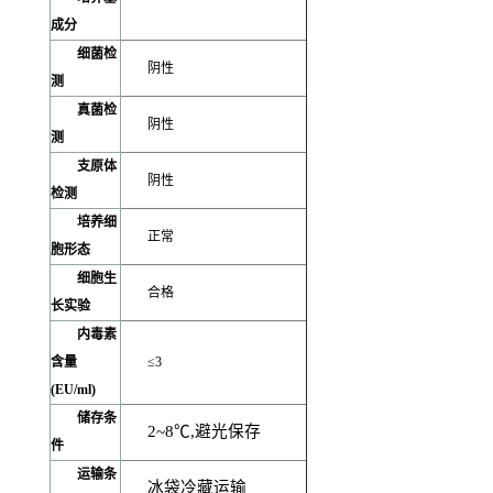
成分
细菌检
阴性
测
真菌检
阴性
测
支原体
阴性
检测
培养细
正常
胞形态
细胞生
合格
长实验
内毒素
含量
≤3
(EU/ml)
储存条
2~8
℃,避光保存
件
运输条
冰袋冷藏运输