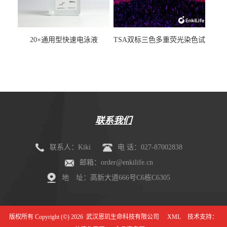
20×通用型快速电泳液
TSA双标三色多重荧光染色试
剂盒（mIHC）
联系我们
联系人：Kiki
电 话：027-87002838
邮箱：order@enkilife.cn
地 址：高新大道666号C6栋C6305
版权所有 Copyright (©) 2026
武汉恩玑生命科技有限公司
XML
技术支持：