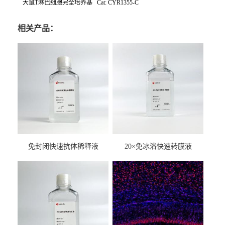
大鼠T淋巴细胞完全培养基 Cat: CYR1355-C
相关产品：
免封闭快速抗体稀释液
20×免冰浴快速转膜液