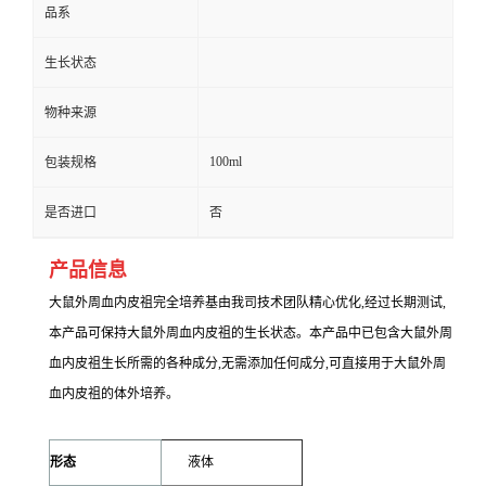
品系
生长状态
物种来源
100ml
包装规格
是否进口
否
产品信息
大鼠外周血内皮祖完全培养基
由我司技术团队精心优化,经过长期测试,
本产品可保持大鼠外周血内皮祖的生长状态。本产品中已包含大鼠外周
血内皮祖生长所需的各种成分,无需添加任何成分,可直接用于大鼠外周
血内皮祖的体外培养。
形态
液体