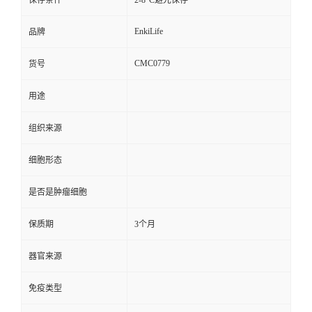
保存条件
2-8°C避光保存
EnkiLife
品牌
CMC0779
货号
用途
组织来源
细胞形态
是否是肿瘤细胞
保质期
3个月
器官来源
免疫类型