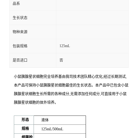
品系
生长状态
物种来源
125mL
包装规格
是否进口
否
小鼠胰腺星状细胞完全培养基
由我司技术团队精心优化,经过长期测试,
本产品可保持小鼠胰腺星状细胞最佳的生长状态。本产品中已包含小鼠
胰腺星状细胞生长所需的各种成分,无需添加任何成分,可直接用于小鼠
胰腺星状细胞的体外培养。
形态
液体
规格
125mL/500mL
细菌检