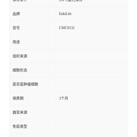
保存条件
2-8°C避光保存
EnkiLife
品牌
CMC0132
货号
用途
组织来源
细胞形态
是否是肿瘤细胞
保质期
3个月
器官来源
免疫类型