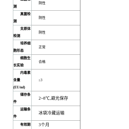
阴性
测
真菌检
阴性
测
支原体
阴性
检测
培养细
正常
胞形态
细胞生
合格
长实验
内毒素
含量
≤3
(EU/ml)
储存条
2~8
℃,避光保存
件
运输条
冰袋冷藏运输
件
3
个月
有效期