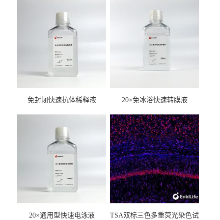
免封闭快速抗体稀释液
20×免冰浴快速转膜液
20×通用型快速电泳液
TSA双标三色多重荧光染色试