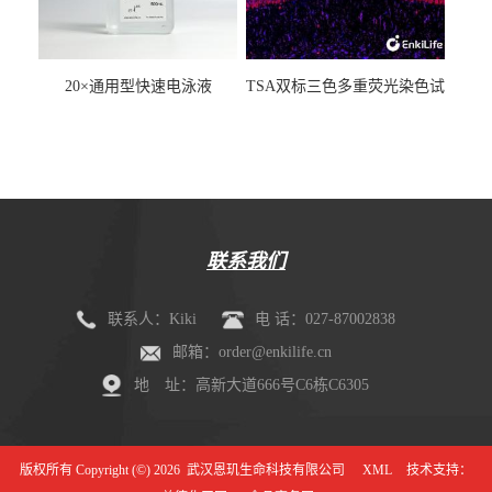
20×通用型快速电泳液
TSA双标三色多重荧光染色试
剂盒（mIHC）
联系我们
联系人：Kiki
电 话：027-87002838
邮箱：order@enkilife.cn
地 址：高新大道666号C6栋C6305
版权所有 Copyright (©) 2026
武汉恩玑生命科技有限公司
XML
技术支持：