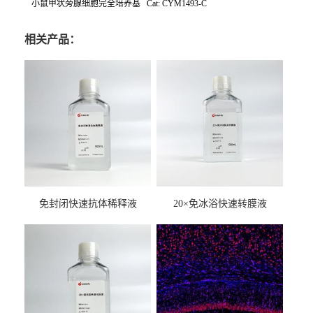
小鼠甲状旁腺细胞完全培养基 Cat: CYM1493-C
相关产品：
免封闭快速抗体稀释液
20×免冰浴快速转膜液