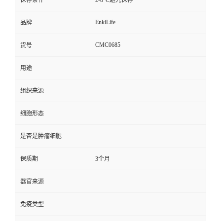
保存条件
2-8°C避光保存
EnkiLife
品牌
CMC0685
货号
用途
组织来源
细胞形态
是否是肿瘤细胞
保质期
3个月
器官来源
免疫类型