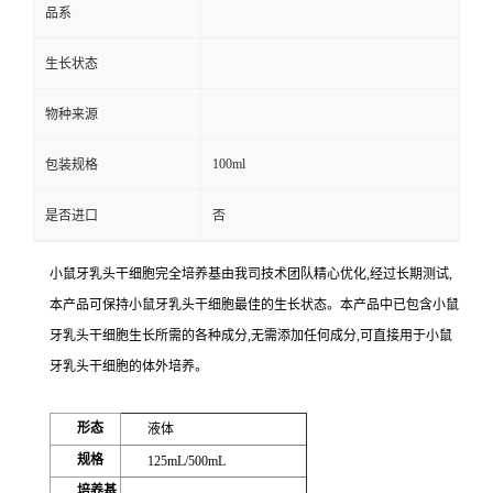
品系
生长状态
物种来源
100ml
包装规格
是否进口
否
小鼠牙乳头干细胞完全培养基
由我司技术团队精心优化,经过长期测试,
本产品可保持小鼠牙乳头干细胞最佳的生长状态。本产品中已包含小鼠
牙乳头干细胞生长所需的各种成分,无需添加任何成分,可直接用于小鼠
牙乳头干细胞的体外培养。
形态
液体
规格
125mL/500mL
培养基