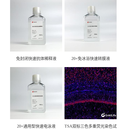
免封闭快速抗体稀释液
20×免冰浴快速转膜液
20×通用型快速电泳液
TSA双标三色多重荧光染色试