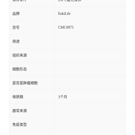
保存条件
2-8°C避光保存
EnkiLife
品牌
CMC0975
货号
用途
组织来源
细胞形态
是否是肿瘤细胞
保质期
3个月
器官来源
免疫类型