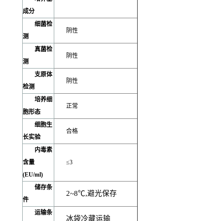
成分
细菌检
阴性
测
真菌检
阴性
测
支原体
阴性
检测
培养细
正常
胞形态
细胞生
合格
长实验
内毒素
含量
≤3
(EU/ml)
储存条
2~8
℃,避光保存
件
运输条
冰袋冷藏运输