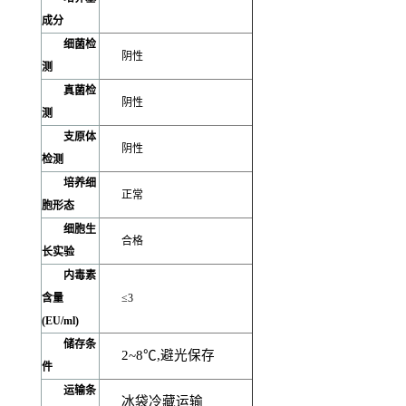
成分
细菌检
阴性
测
真菌检
阴性
测
支原体
阴性
检测
培养细
正常
胞形态
细胞生
合格
长实验
内毒素
含量
≤3
(EU/ml)
储存条
2~8
℃,避光保存
件
运输条
冰袋冷藏运输