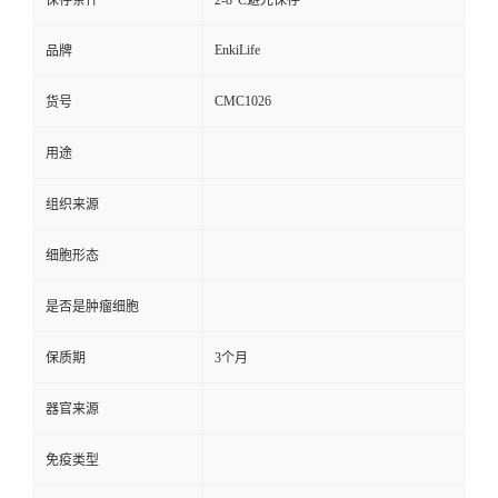
保存条件
2-8°C避光保存
EnkiLife
品牌
CMC1026
货号
用途
组织来源
细胞形态
是否是肿瘤细胞
保质期
3个月
器官来源
免疫类型