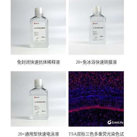
免封闭快速抗体稀释液
20×免冰浴快速转膜液
20×通用型快速电泳液
TSA双标三色多重荧光染色试