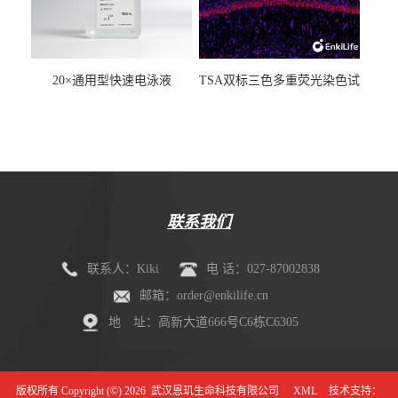
20×通用型快速电泳液
TSA双标三色多重荧光染色试
剂盒（mIHC）
联系我们
联系人：Kiki
电 话：027-87002838
邮箱：order@enkilife.cn
地 址：高新大道666号C6栋C6305
版权所有 Copyright (©) 2026
武汉恩玑生命科技有限公司
XML
技术支持：