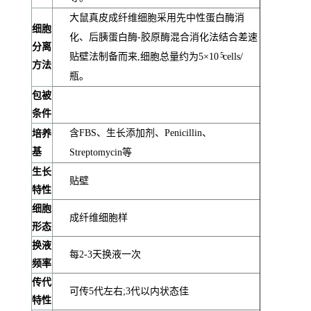
大鼠真皮成纤维细胞采用先中性蛋白酶消
细胞
化、后胰蛋白酶-胶原酶混合消化法结合差速
分离
5
贴壁法制备而来,细胞总量约为5×10
cells/
方法
瓶。
包被
条件
含FBS、生长添加剂、Penicillin、
培养
基
Streptomycin等
生长
贴壁
特性
细胞
成纤维细胞样
形态
换液
每2-3天换液一次
频率
传代
可传5代左右;3代以内状态佳
特性