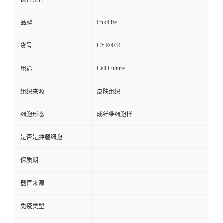
保存条件
EnkiLife
品牌
CYR0034
货号
Cell Culture
用途
组织来源
皮肤组织
细胞形态
成纤维细胞样
是否是肿瘤细胞
保质期
器官来源
免疫类型