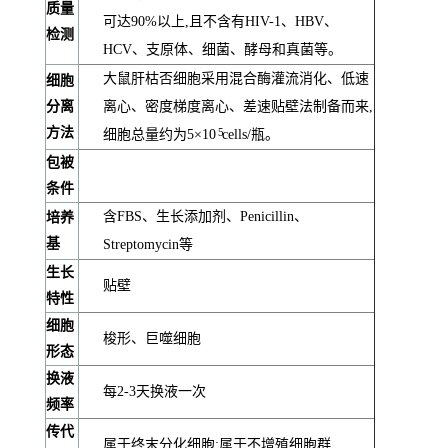
质量
可达90%以上,且不含有HIV-1、HBV、
检测
HCV、支原体、细菌、酵母和真菌等。
大鼠肝枯否细胞采用混合酶灌流消化、低速
细胞
分离
离心、密度梯度离心、差速贴壁法制备而来,
方法
5
细胞总量约为5×10
cells/瓶。
包被
条件
含FBS、生长添加剂、Penicillin、
培养
基
Streptomycin等
生长
贴壁
特性
细胞
梭形、巨噬细胞
形态
换液
每2-3天换液一次
频率
传代
属于终末分化细胞;属于不增殖细胞群