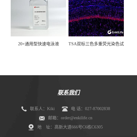
20×通用型快速电泳液
TSA双标三色多重荧光染色试
剂盒（mIHC）
联系我们
联系人：Kiki
电 话：027-87002838
邮箱：order@enkilife.cn
地 址：高新大道666号C6栋C6305