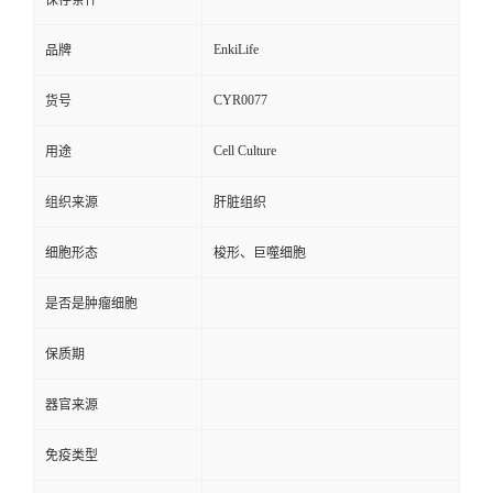
保存条件
EnkiLife
品牌
CYR0077
货号
Cell Culture
用途
组织来源
肝脏组织
细胞形态
梭形、巨噬细胞
是否是肿瘤细胞
保质期
器官来源
免疫类型