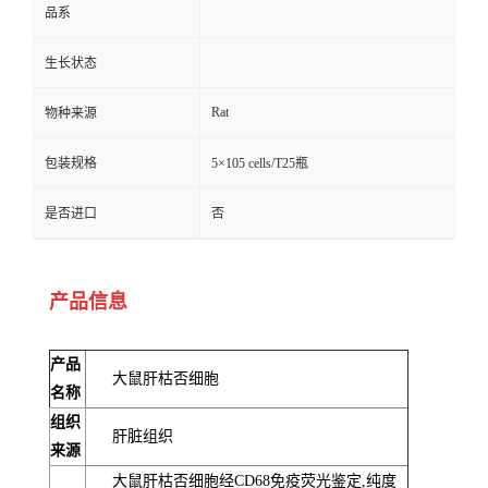
品系
生长状态
Rat
物种来源
包装规格
5×105 cells/T25瓶
是否进口
否
产品信息
产品
大鼠肝枯否细胞
名称
组织
肝脏组织
来源
大鼠肝枯否细胞经CD68免疫荧光鉴定,纯度