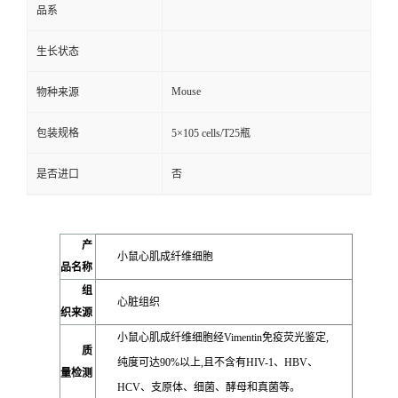
品系
生长状态
Mouse
物种来源
包装规格
5×105 cells/T25瓶
是否进口
否
产
小鼠心肌成纤维细胞
品名称
组
心脏组织
织来源
小鼠心肌成纤维细胞经Vimentin免疫荧光鉴定,
质
纯度可达90%以上,且不含有HIV-1、HBV、
量检测
HCV、支原体、细菌、酵母和真菌等。