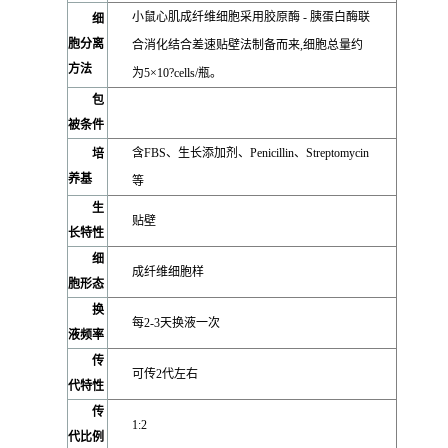
小鼠心肌成纤维细胞采用胶原酶 - 胰蛋白酶联
细
胞分离
合消化结合差速贴壁法制备而来,细胞总量约
方法
为5×10?cells/瓶。
包
被条件
含FBS、生长添加剂、Penicillin、Streptomycin
培
养基
等
生
贴壁
长特性
细
成纤维细胞样
胞形态
换
每2-3天换液一次
液频率
传
可传2代左右
代特性
传
1:2
代比例