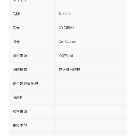
保存条件
EnkiLife
品牌
CYM0087
货号
Cell Culture
用途
组织来源
心脏组织
细胞形态
成纤维细胞样
是否是肿瘤细胞
保质期
器官来源
免疫类型