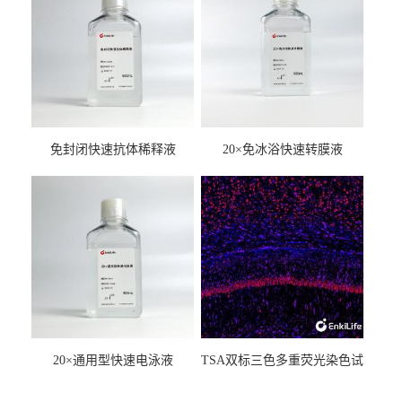
免封闭快速抗体稀释液
20×免冰浴快速转膜液
20×通用型快速电泳液
TSA双标三色多重荧光染色试
剂盒（mIHC）