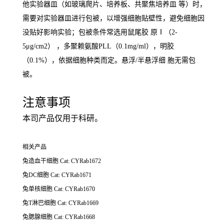
他实验器皿（如玻璃爬片、培养板、共聚焦培养皿 等）时，
需要对实验器皿进行包被，以增强细胞贴壁性，避免细胞因
没贴好影响实验；包被条件常选用鼠尾胶 原Ⅰ（2-
5μg/cm2） ，多聚赖氨酸PLL（0.1mg/ml），明胶
（0.1%），依据细胞种类而定。悬浮/半悬浮细 胞无需包
被。
注意事项
本司产品仅用于科研。
相关产品
兔造血干细胞 Cat: CYRab1672
兔DC细胞
Cat: CYRab1671
兔单核细胞
Cat: CYRab1670
兔T淋巴细胞
Cat: CYRab1669
兔腮腺细胞
Cat: CYRab1668