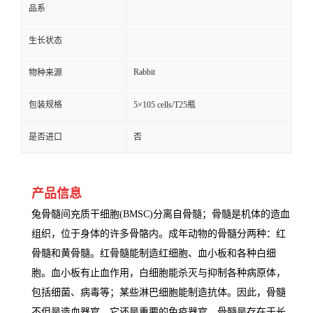
品系
生长状态
Rabbit
物种来源
包装规格
5×105 cells/T25瓶
是否进口
否
产品信息
兔骨髓间充质干细胞(BMSC)分离自骨髓；骨髓是机体的造血
组织，位于身体的许多骨骼内。成年动物的骨髓分两种：红
骨髓和黄骨髓。红骨髓能制造红细胞、血小板和各种白细
胞。血小板有止血作用，白细胞能杀灭与抑制各种病原体，
包括细菌、病毒等；某些淋巴细胞能制造抗体。因此，骨髓
不但是造血器官，它还是重要的免疫器官。骨髓是存在于长