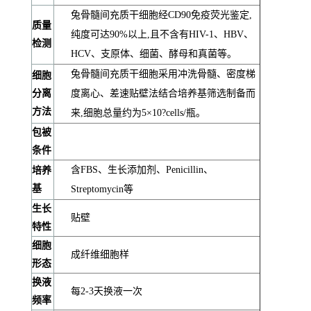
兔骨髓间充质干细胞经CD90免疫荧光鉴定,
质量
纯度可达90%以上,且不含有HIV-1、HBV、
检测
HCV、支原体、细菌、酵母和真菌等。
兔骨髓间充质干细胞采用冲洗骨髓、密度梯
细胞
分离
度离心、差速贴壁法结合培养基筛选制备而
方法
来,细胞总量约为5×10?cells/瓶。
包被
条件
含FBS、生长添加剂、Penicillin、
培养
基
Streptomycin等
生长
贴壁
特性
细胞
成纤维细胞样
形态
换液
每2-3天换液一次
频率