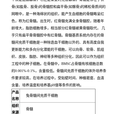
骨(如肱骨、股骨)的骨髓腔和扁平骨(如髂骨)的稀松骨质间的
网眼中，是一种海绵状的组织，能产生血细胞的骨髓略呈红
色，称为红骨髓。出生时，红骨髓充满全身骨髓腔，随着年
龄增大，脂肪细胞增多，相当部分红骨髓被黄骨髓取代， 几
乎只有扁平骨骨髓腔中有红骨髓。骨髓基质系统内存在的骨
髓间充质干细胞是一种除造血干细胞以外的、具有高度自我
更新能力和多向分化潜能的干细胞，可以向骨、软骨、肌组
织、皮肤、脂肪、神经等多种组织分化，因此可以作为组织
工程中的种子细胞。在骨髓中，BMSC占骨髓有核细胞总数
的0.001%-0.1%，含量极低。骨髓间充质干细胞的体外培养条
件要求较高，在培养过程中，受贴壁时间、种植密度、血清
含量、培养温度和培养基pH值等条件的影响。
产品
兔骨髓间充质干细胞
名称
组织
骨髓
来源