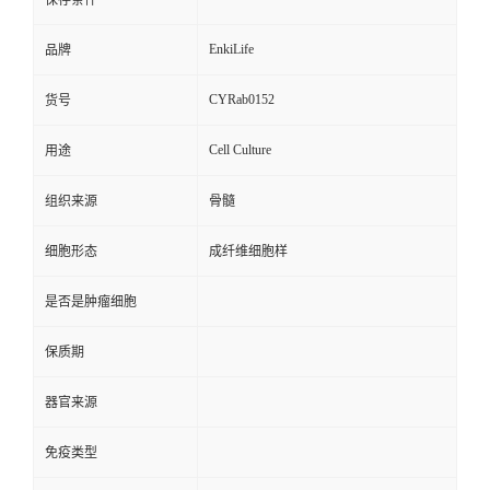
保存条件
EnkiLife
品牌
CYRab0152
货号
Cell Culture
用途
组织来源
骨髓
细胞形态
成纤维细胞样
是否是肿瘤细胞
保质期
器官来源
免疫类型