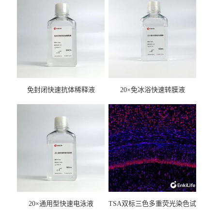
免封闭快速抗体稀释液
20×免冰浴快速转膜液
20×通用型快速电泳液
TSA双标三色多重荧光染色试
剂盒（mIHC）