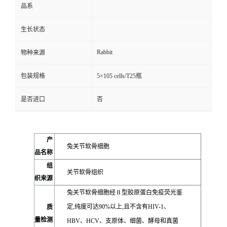
品系
生长状态
Rabbit
物种来源
包装规格
5×105 cells/T25瓶
是否进口
否
产
兔关节软骨细胞
品名称
组
关节软骨组织
织来源
兔关节软骨细胞经Ⅱ型胶原蛋白免疫荧光鉴
定,纯度可达90%以上,且不含有HIV-1、
质
量检测
HBV、HCV、支原体、细菌、酵母和真菌