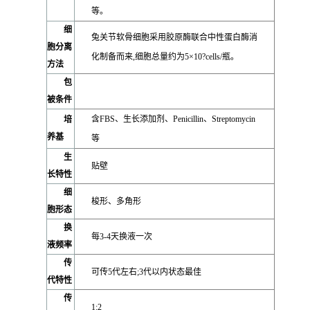
等。
细
兔关节软骨细胞采用胶原酶联合中性蛋白酶消
胞分离
化制备而来,细胞总量约为5×10?cells/瓶。
方法
包
被条件
含FBS、生长添加剂、Penicillin、Streptomycin
培
养基
等
生
贴壁
长特性
细
梭形、多角形
胞形态
换
每3-4天换液一次
液频率
传
可传5代左右;3代以内状态最佳
代特性
传
1:2