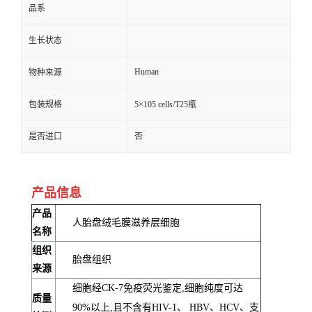
品系
生长状态
Human
物种来源
包装规格
5×105 cells/T25瓶
是否进口
否
产品信息
产品
人胎盘绒毛膜滋养层细胞
名称
组织
胎盘组织
来源
细胞经CK-7免疫荧光鉴定,细胞纯度可达
质量
90%以上,且不含有HIV-1、 HBV、HCV、支