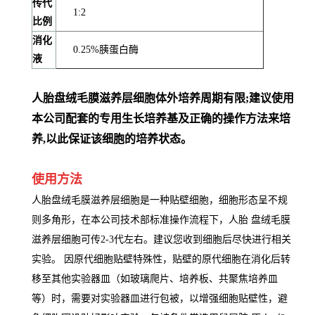
传代
1:2
比例
消化
0.25%胰蛋白酶
液
人胎盘绒毛膜滋养层细胞体外培养周期有限;建议使用
本公司配套的专用生长培养基及正确的操作方法来培
养,以此保证该细胞的培养状态。
使用方法
人胎盘绒毛膜滋养层细胞是一种贴壁细胞，细胞形态呈不规
则多角形，在本公司技术部标准操作流程下，人胎 盘绒毛膜
滋养层细胞可传2-3代左右。建议您收到细胞后尽快进行相关
实验。 因原代细胞贴壁特殊性，贴壁的原代细胞在消化后转
移至其他实验器皿（如玻璃爬片、培养板、共聚焦培养皿
等）时，需要对实验器皿进行包被，以增强细胞贴壁性，避