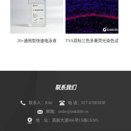
20×通用型快速电泳液
TSA双标三色多重荧光染色试
剂盒（mIHC）
联系我们
联系人：Kiki
电 话：027-87002838
邮箱：order@enkilife.cn
地 址：高新大道666号C6栋C6305