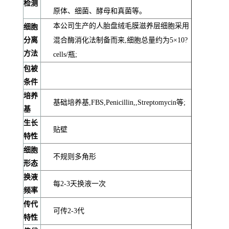
检测
原体、细菌、酵母和真菌等。
本公司生产的人胎盘绒毛膜滋养层细胞采用
细胞
分离
混合酶消化法制备而来,细胞总量约为5×10?
方法
cells/瓶;
包被
条件
培养
基础培养基,FBS,Penicillin,,Streptomycin等;
基
生长
贴壁
特性
细胞
不规则多角形
形态
换液
每2-3天换液一次
频率
传代
可传2-3代
特性