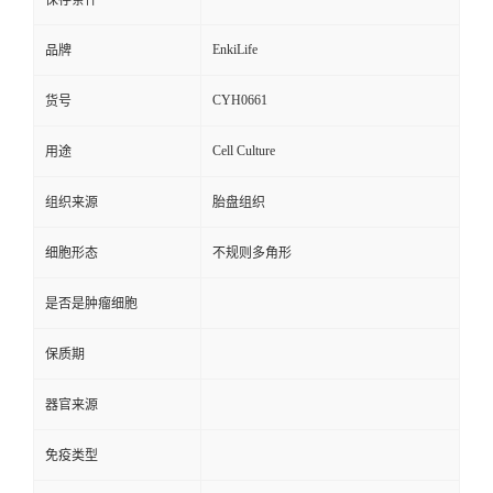
保存条件
EnkiLife
品牌
CYH0661
货号
Cell Culture
用途
组织来源
胎盘组织
细胞形态
不规则多角形
是否是肿瘤细胞
保质期
器官来源
免疫类型