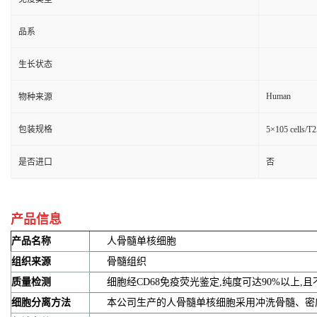
品系
生长状态
Human
物种来源
包装规格
5×105 cells/
是否进口
否
产品信息
产品名称
人骨髓单核细胞
组织来源
骨髓组织
质量检测
细胞经CD68免疫荧光鉴定,纯度可达90%以上,且
细胞分离方法
本公司生产的人骨髓单核细胞采用冲洗骨髓、密度梯度