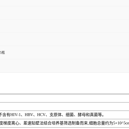
T25瓶
不含有HIV-1、HBV、HCV、支原体、细菌、酵母和真菌等。
离心、差速贴壁法结合培养基筛选制备而来,细胞总量约为5×10^5cells