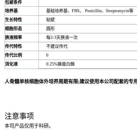
包被条件
培养基
基础培养基、FBS、 Penicillin、Streptomycin等
生长特性
贴壁
细胞形态
圆形
换液频率
每2-3天换液一次
传代特性
不建议传代
传代比例
0
消化液
0.25%胰蛋白酶
人骨髓单核细胞体外培养周期有限;建议使用本公司配套的专
注意事项
本司产品仅用于科研。