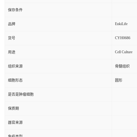
保存条件
EnkiLife
品牌
CYH0686
货号
Cell Culture
用途
组织来源
骨髓组织
细胞形态
圆形
是否是肿瘤细胞
保质期
器官来源
免疫类型