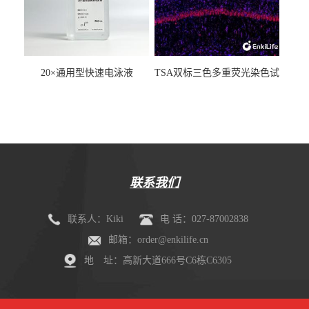
20×通用型快速电泳液
TSA双标三色多重荧光染色试
剂盒（mIHC）
联系我们
联系人：Kiki
电 话：027-87002838
邮箱：order@enkilife.cn
地 址：高新大道666号C6栋C6305