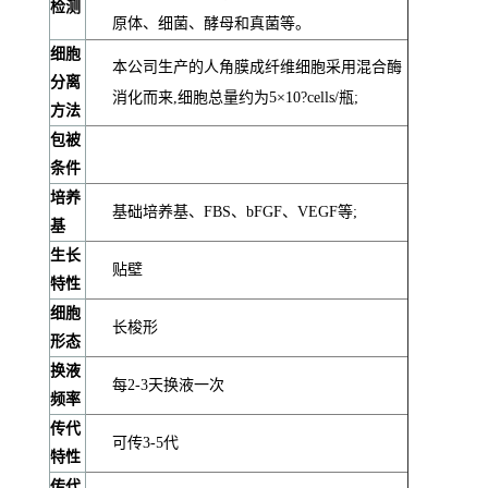
检测
原体、细菌、酵母和真菌等。
细胞
本公司生产的人角膜成纤维细胞采用混合酶
分离
消化而来,细胞总量约为5×10?cells/瓶;
方法
包被
条件
培养
基础培养基、FBS、bFGF、VEGF等;
基
生长
贴壁
特性
细胞
长梭形
形态
换液
每2-3天换液一次
频率
传代
可传3-5代
特性
传代