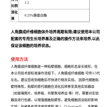
1:2
比例
消化
0.25%胰蛋白酶
液
人角膜成纤维细胞体外培养周期有限;建议使用本公司
配套的专用生长培养基及正确的操作方法来培养,以此
保证该细胞的培养状态。
使用方法
人角膜成纤维细胞是一种贴壁细胞，细胞形态呈长梭形，在
本公司技术部标准操作流程下，人角膜成纤维细胞 可传3-5代
左右。建议您收到细胞后尽快进行相关实验。 因原代细胞贴
壁特殊性，贴壁的原代细胞在消化后转移至其他实验器皿
（如玻璃爬片、培养板、共聚焦培养皿 等）时，需要对实验
器皿进行包被，以增强细胞贴壁性，避免细胞因没贴好影响
实验；包被条件常选用鼠尾胶 原Ⅰ（2-5μg/cm2） ，多聚赖