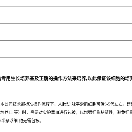
的专用生长培养基及正确的操作方法来培养,以此保证该细胞的培
本公司技术部标准操作流程下，人肺动 脉平滑肌细胞可传3-5代左右。建
皿 等）时，需要对实验器皿进行包被，以增强细胞贴壁性，避免细胞因没贴
浮/半悬浮细 胞无需包被。