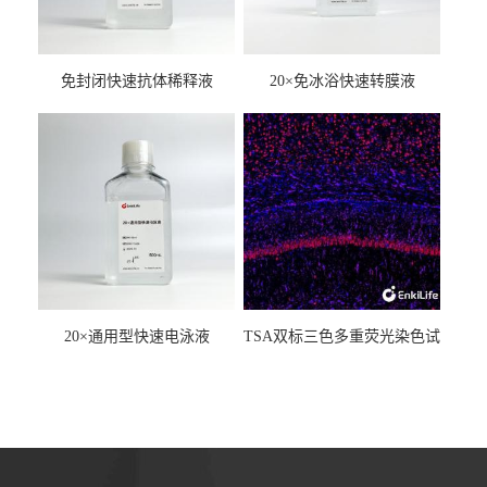
免封闭快速抗体稀释液
20×免冰浴快速转膜液
20×通用型快速电泳液
TSA双标三色多重荧光染色试
剂盒（mIHC）