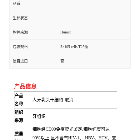
品系
生长状态
Human
物种来源
包装规格
5×105 cells/T25瓶
是否进口
否
产品信息
产品
人牙乳头干细胞-取消
名称
组织
牙组织
来源
细胞经CD90免疫荧光鉴定,细胞纯度可达
质量
90%以上,且不含有HIV-1、 HBV、HCV、支