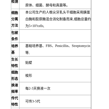
检测
原体、细菌、酵母和真菌等。
本公司生产的人根尖牙乳头干细胞采用胰蛋
细胞
分离
白酶和胶原酶混合消化制备而来,细胞总量约
方法
为5×10?cells,
包被
条件
基础培养基、FBS、Penicillin、Streptomycin
培养
基
等;
生长
贴壁
特性
细胞
梭形
形态
换液
每2-3天换液一次
频率
传代
可传3-5代
特性