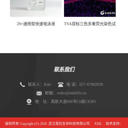
20×通用型快速电泳液
TSA双标三色多重荧光染色试
剂盒（mIHC）
联系我们
联系人：Kiki
电 话：027-87002838
邮箱：order@enkilife.cn
地 址：高新大道666号C6栋C6305
版权所有 Copyright (©) 2026
武汉恩玑生命科技有限公司
XML
技术支持：