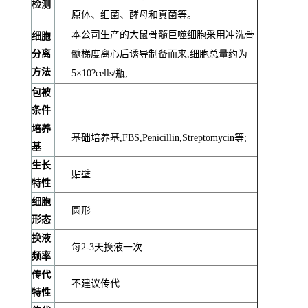
检测
原体、细菌、酵母和真菌等。
本公司生产的大鼠骨髓巨噬细胞采用冲洗骨
细胞
分离
髓梯度离心后诱导制备而来,细胞总量约为
方法
5×10?cells/瓶;
包被
条件
培养
基础培养基,FBS,Penicillin,Streptomycin等;
基
生长
贴壁
特性
细胞
圆形
形态
换液
每2-3天换液一次
频率
传代
不建议传代
特性