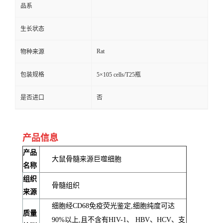
品系
生长状态
Rat
物种来源
包装规格
5×105 cells/T25瓶
是否进口
否
产品信息
产品
大鼠骨髓来源巨噬细胞
名称
组织
骨髓组织
来源
细胞经CD68免疫荧光鉴定,细胞纯度可达
质量
90%以上,且不含有HIV-1、 HBV、HCV、支