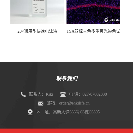
20×通用型快速电泳液
TSA双标三色多重荧光染色试
剂盒（mIHC）
联系我们
联系人：Kiki
电 话：027-87002838
邮箱：order@enkilife.cn
地 址：高新大道666号C6栋C6305