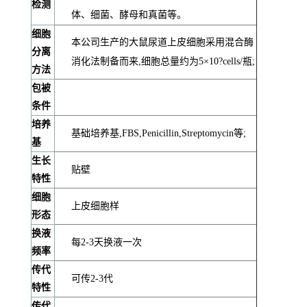
检测
体、细菌、酵母和真菌等。
细胞
本公司生产的大鼠尿道上皮细胞采用混合酶
分离
消化法制备而来,细胞总量约为5×10?cells/瓶;
方法
包被
条件
培养
基础培养基,FBS,Penicillin,Streptomycin等;
基
生长
贴壁
特性
细胞
上皮细胞样
形态
换液
每2-3天换液一次
频率
传代
可传2-3代
特性
传代