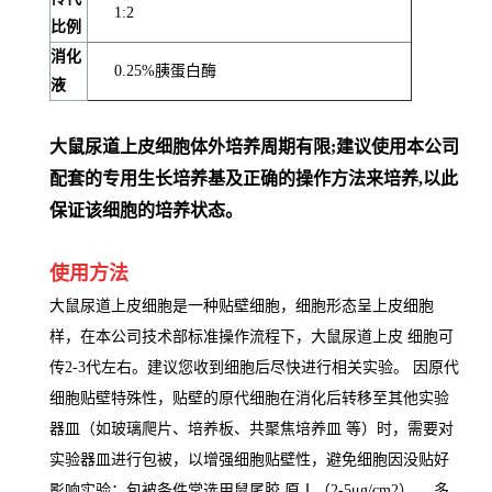
1:2
比例
消化
0.25%胰蛋白酶
液
大鼠尿道上皮细胞体外培养周期有限;建议使用本公司
配套的专用生长培养基及正确的操作方法来培养,以此
保证该细胞的培养状态。
使用方法
大鼠尿道上皮细胞是一种贴壁细胞，细胞形态呈上皮细胞
样，在本公司技术部标准操作流程下，大鼠尿道上皮 细胞可
传2-3代左右。建议您收到细胞后尽快进行相关实验。 因原代
细胞贴壁特殊性，贴壁的原代细胞在消化后转移至其他实验
器皿（如玻璃爬片、培养板、共聚焦培养皿 等）时，需要对
实验器皿进行包被，以增强细胞贴壁性，避免细胞因没贴好
影响实验；包被条件常选用鼠尾胶 原Ⅰ（2-5μg/cm2） ，多