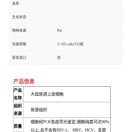
品系
生长状态
Rat
物种来源
包装规格
5×105 cells/T25瓶
是否进口
否
产品信息
产品
大鼠尿道上皮细胞
名称
组织
尿道组织
来源
细胞经PCK免疫荧光鉴定,细胞纯度可达90%
质量
以上,且不含有HIV-1、 HBV、HCV、支原