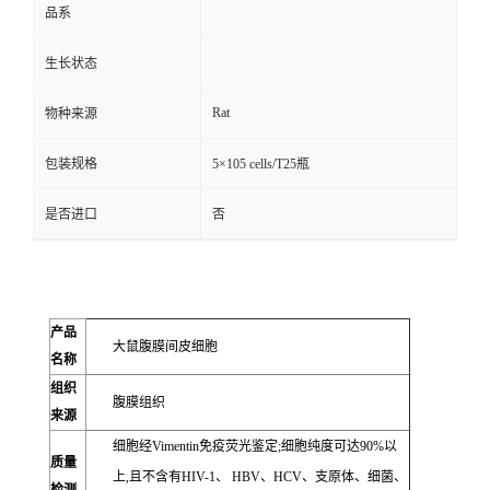
品系
生长状态
Rat
物种来源
包装规格
5×105 cells/T25瓶
是否进口
否
产品
大鼠腹膜间皮细胞
名称
组织
腹膜组织
来源
细胞经Vimentin免疫荧光鉴定;细胞纯度可达90%以
质量
上,且不含有HIV-1、 HBV、HCV、支原体、细菌、