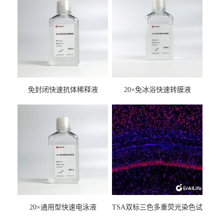
免封闭快速抗体稀释液
20×免冰浴快速转膜液
20×通用型快速电泳液
TSA双标三色多重荧光染色试
剂盒（mIHC）