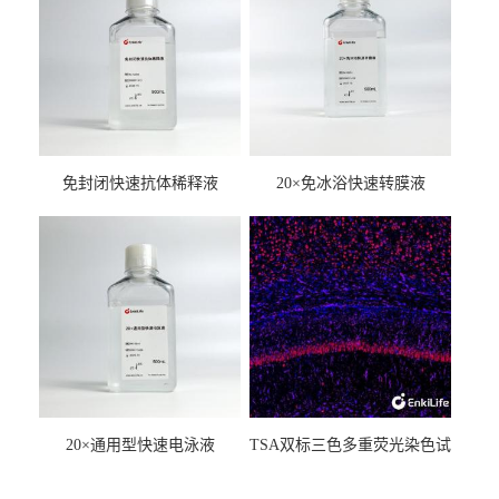
免封闭快速抗体稀释液
20×免冰浴快速转膜液
20×通用型快速电泳液
TSA双标三色多重荧光染色试
剂盒（mIHC）