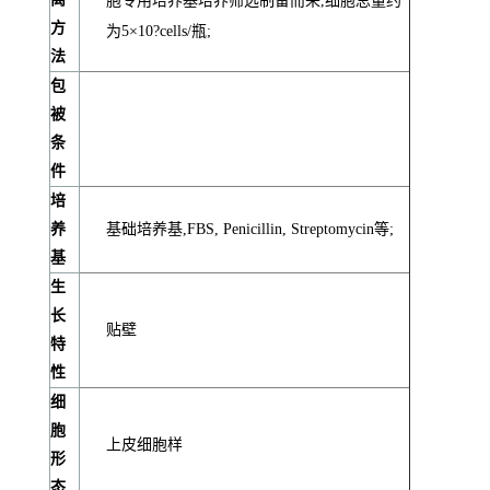
胞专用培养基培养筛选制备而来,细胞总量约
方
为5×10?cells/瓶;
法
包
被
条
件
培
养
基础培养基,FBS, Penicillin, Streptomycin等;
基
生
长
贴壁
特
性
细
胞
上皮细胞样
形
态