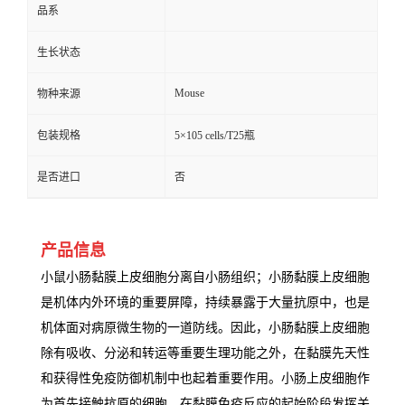
品系
生长状态
Mouse
物种来源
包装规格
5×105 cells/T25瓶
是否进口
否
产品信息
小鼠小肠黏膜上皮细胞分离自小肠组织；小肠黏膜上皮细胞
是机体内外环境的重要屏障，持续暴露于大量抗原中，也是
机体面对病原微生物的一道防线。因此，小肠黏膜上皮细胞
除有吸收、分泌和转运等重要生理功能之外，在黏膜先天性
和获得性免疫防御机制中也起着重要作用。小肠上皮细胞作
为首先接触抗原的细胞，在黏膜免疫反应的起始阶段发挥关