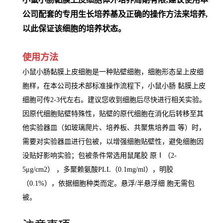
公司配套的专用生长培养基及正确的操作方法来培养,
以此保证该细胞的培养状态。
使用方法
小鼠小肠黏膜上皮细胞是一种贴壁细胞，细胞形态呈上皮细
胞样，在本公司技术部标准操作流程下，小鼠小肠 黏膜上皮
细胞可传2-3代左右。建议您收到细胞后尽快进行相关实验。
因原代细胞贴壁特殊性，贴壁的原代细胞在消化后转移至其
他实验器皿（如玻璃爬片、培养板、共聚焦培养皿 等）时，
需要对实验器皿进行包被，以增强细胞贴壁性，避免细胞因
没贴好影响实验；包被条件常选用鼠尾胶 原Ⅰ（2-
5μg/cm2） ，多聚赖氨酸PLL（0.1mg/ml），明胶
（0.1%），依据细胞种类而定。悬浮/半悬浮细 胞无需包
被。