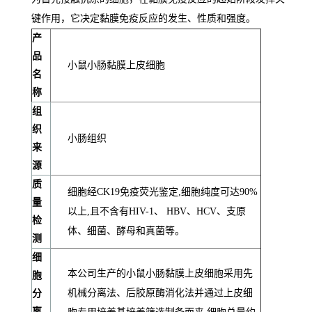
键作用，它决定黏膜免疫反应的发生、性质和强度。
产
品
小鼠小肠黏膜上皮细胞
名
称
组
织
小肠组织
来
源
质
细胞经CK19免疫荧光鉴定,细胞纯度可达90%
量
以上,且不含有HIV-1、 HBV、HCV、支原
检
体、细菌、酵母和真菌等。
测
细
本公司生产的小鼠小肠黏膜上皮细胞采用先
胞
机械分离法、后胶原酶消化法并通过上皮细
分
离