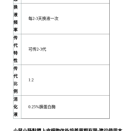
换
液
每2-3天换液一次
频
率
传
代
可传2-3代
特
性
传
代
1:2
比
例
消
化
0.25%胰蛋白酶
液
小鼠小肠黏膜上皮细胞体外培养周期有限;建议使用本