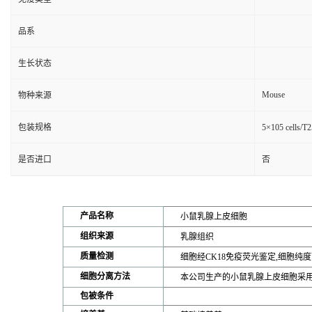
品系
生长状态
Mouse
物种来源
包装规格
5×105 cells/
是否进口
否
产品名称
小鼠乳腺上皮细胞
组织来源
乳腺组织
质量检测
细胞经CK18免疫荧光鉴定,细胞纯度
细胞分离方法
本公司生产的小鼠乳腺上皮细胞采用混合
包被条件