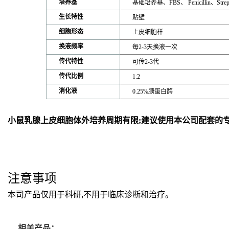
培养基
基础培养基、FBS、 Penicillin、Strep
生长特性
贴壁
细胞形态
上皮细胞样
换液频率
每2-3天换液一次
传代特性
可传2-3代
传代比例
1:2
消化液
0.25%胰蛋白酶
小鼠乳腺上皮细胞体外培养周期有限;建议使用本公司配套的
注意事项
本司产品仅用于科研,不用于临床诊断和治疗。
相关产品：