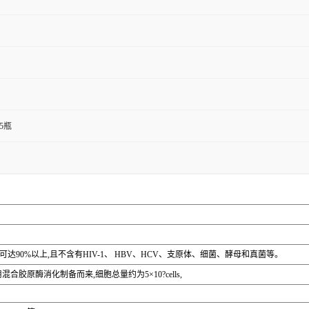
T25瓶
可达90%以上,且不含有HIV-1、 HBV、HCV、支原体、细菌、酵母和真菌等。
胶原酶消化制备而来,细胞总量约为5×10?cells,