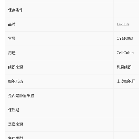
保存条件
EnkiLife
品牌
CYM0963
货号
Cell Culture
用途
组织来源
乳腺组织
细胞形态
上皮细胞样
是否是肿瘤细胞
保质期
器官来源
免疫类型