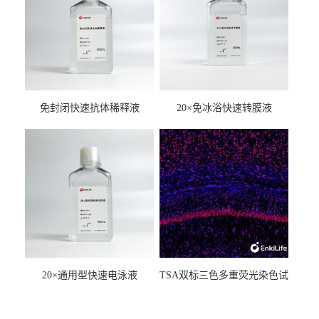
免封闭快速抗体稀释液
20×免冰浴快速转膜液
20×通用型快速电泳液
TSA双标三色多重荧光染色试
剂盒（mIHC）