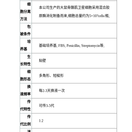
细
本公司生产的大鼠骨骼肌卫星细胞采用混合胶
胞分离
原酶消化制备而来,细胞总量约为5×10?cells/瓶;
方法
包
被条件
培
基础培养基, FBS, Penicillin, Streptomycin等;
养基
生
贴壁
长特性
细
多角形、短梭形
胞形态
换
每2-3天换液一次
液频率
传
可传3-5代
代特性
传
1:2
代比例