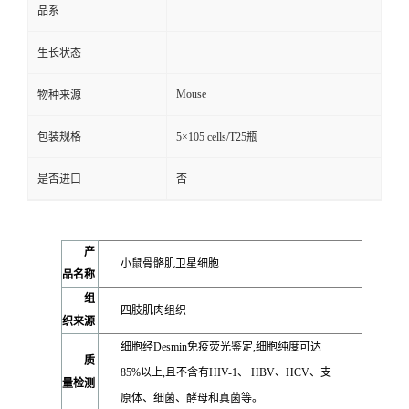
品系
生长状态
Mouse
物种来源
包装规格
5×105 cells/T25瓶
是否进口
否
产
小鼠骨骼肌卫星细胞
品名称
组
四肢肌肉组织
织来源
细胞经Desmin免疫荧光鉴定,细胞纯度可达
质
85%以上,且不含有HIV-1、 HBV、HCV、支
量检测
原体、细菌、酵母和真菌等。