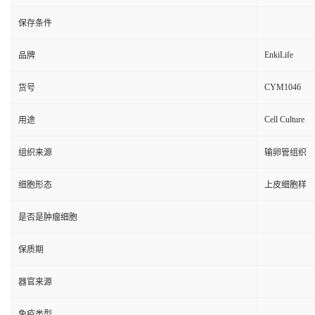
保存条件
EnkiLife
品牌
CYM1046
货号
Cell Culture
用途
组织来源
输卵管组织
细胞形态
上皮细胞样
是否是肿瘤细胞
保质期
器官来源
免疫类型