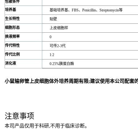
包被条件
培养基
基础培养基、FBS、Penicillin、Streptomycin等
生长特性
贴壁
细胞形态
上皮细胞样
换液频率
0
传代特性
可传2-3代
传代比例
1:2
消化液
0.25%胰蛋白酶
小鼠输卵管上皮细胞体外培养周期有限;建议使用本公司配套的
注意事项
本司产品仅用于科研,不用于临床诊断。