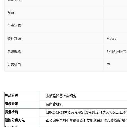
品系
生长状态
Mouse
物种来源
包装规格
5×105 cells/
是否进口
否
产品名称
小鼠输卵管上皮细胞
组织来源
输卵管组织
质量检测
细胞经CK18免疫荧光鉴定,细胞纯度可达90%以上,且不
细胞分离方法
本公司生产的小鼠输卵管上皮细胞采用混合胶原酶消化制备而来