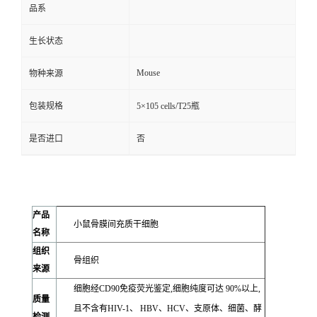
品系
生长状态
Mouse
物种来源
包装规格
5×105 cells/T25瓶
是否进口
否
产品
小鼠骨膜间充质干细胞
名称
组织
骨组织
来源
细胞经CD90免疫荧光鉴定,细胞纯度可达 90%以上,
质量
且不含有HIV-1、 HBV、HCV、支原体、细菌、酵