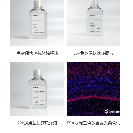
免封闭快速抗体稀释液
20×免冰浴快速转膜液
20×通用型快速电泳液
TSA双标三色多重荧光染色试
剂盒（mIHC）