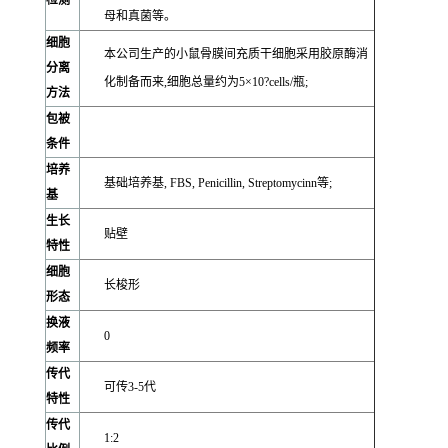
检测
母和真菌等。
细胞
本公司生产的小鼠骨膜间充质干细胞采用胶原酶消
分离
化制备而来,细胞总量约为5×10?cells/瓶;
方法
包被
条件
培养
基础培养基, FBS, Penicillin, Streptomycinn等;
基
生长
贴壁
特性
细胞
长梭形
形态
换液
0
频率
传代
可传3-5代
特性
传代
1:2