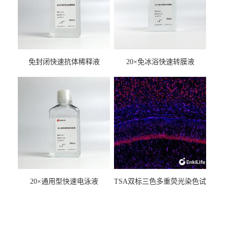
免封闭快速抗体稀释液
20×免冰浴快速转膜液
20×通用型快速电泳液
TSA双标三色多重荧光染色试
剂盒（mIHC）