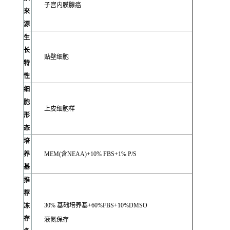
子宫内膜腺癌
来
源
生
长
贴壁细胞
特
性
细
胞
上皮细胞样
形
态
培
养
MEM(含NEAA)+10% FBS+1% P/S
基
推
荐
30% 基础培养基+60%FBS+10%DMSO
冻
存
液氮保存