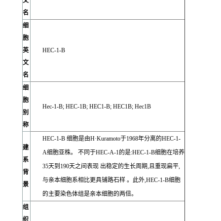
文
名
细
胞
英
HEC-1-B
文
名
细
胞
Hec-1-B; HEC-1B; HEC1-B; HEC1B; Hec1B
别
称
HEC-1-B 细胞是由H·Kuramoto于1968年分离的HEC-1-
建
A细胞亚株。 不同于HEC-A-1的是:HEC-1-B细胞在培养
系
35天到190天之间表现 出稳定的生长周期,且重现扁平,
背
与亲本细胞系相比更具铺路石样 。此外,HEC-1-B细胞
景
的主要染色体组是亲本细胞的两倍。
组
织