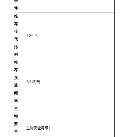
条
件
推
荐
传
1:2~1:3
代
比
例
推
荐
换
2-3 次/周
液
频
率
生
物
安
生物安全等级1
全