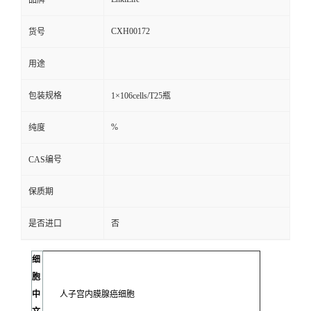
品牌
CXH00172
货号
用途
包装规格
1×106cells/T25瓶
%
纯度
CAS编号
保质期
是否进口
否
细
胞
中
人子宫内膜腺癌细胞